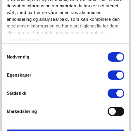
dessuten informasjon om hvordan du bruker nettstedet
vårt, med partnerne våre innen sosiale medier,
annonsering og analysearbeid, som kan kombinere den
med annen informasjon du har gjort tilgjengelig for dem,
eller som de har samlet inn gjennom din bruk av
tjenestene deres.
Samtykkevalg
Nødvendig
Alle bransjer går mot en datadrevet fremtid og Itera fortalte
Egenskaper
om hvilke bransjer som leder an og delte tanker om
forsikringsbransjen. Vi fikk også høre hvordan ny teknologi
benyttes i prising av skadeforsikring samt om maskinlæring
Statistikk
og deling av skadedata på tvers av selskaper.
Markedsføring
Program
09.00 Velkommen til Forsikringskonferansen 2021