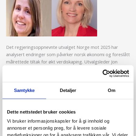
Det regjeringsoppnevnte utvalget Norge mot 2025 har
analysert endringer som påvirker norsk økonomi og foreslått
målrettede tiltak for økt verdiskaping. Utvalgsleder Jon
Gunnar Pedersen fra Arctic Securities snakket blant annet
om koronapandemiens effekt på norsk økonomi. Videre fikk
vi refleksjoner om strategiske trender i skadeforsikring frem
Samtykke
Detaljer
Om
mot 2025 fra bransjen.
Datarevolusjonen og bruk av ny teknologi i skadeforsikring
Dette nettstedet bruker cookies
Vi bruker informasjonskapsler for å gi innhold og
annonser et personlig preg, for å levere sosiale
mediefunksjoner og for å analysere trafikken vår. Vi deler