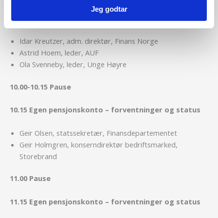
09.05 Fremtidens pensjonssystem i et
Jeg godtar
generasjonsperspektiv
Idar Kreutzer, adm. direktør, Finans Norge
Astrid Hoem, leder, AUF
Ola Svenneby, leder, Unge Høyre
10.00-10.15 Pause
10.15 Egen pensjonskonto – forventninger og status
Geir Olsen, statssekretær, Finansdepartementet
Geir Holmgren, konserndirektør bedriftsmarked,
Storebrand
11.00 Pause
11.15
Egen pensjonskonto – forventninger og status