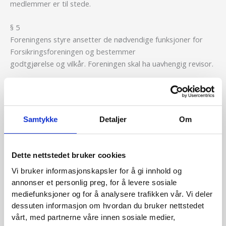
medlemmer er til stede.
§ 5
Foreningens styre ansetter de nødvendige funksjoner for
Forsikringsforeningen og bestemmer
godtgjørelse og vilkår. Foreningen skal ha uavhengig revisor.
§ 6
Innen utgangen av første halvår holdes årsmøte til
behandling av følgende saker:
Samtykke
Detaljer
Om
a. årsberetning og regnskap for Forsikringsforeningen.
b. valg av styremedlemmer og revisor.
c. fastsettelse av årskontingenten for påfølgende år.
Dette nettstedet bruker cookies
Lederen og nestlederen velges ved særskilt valg. De velges
Vi bruker informasjonskapsler for å gi innhold og
for ett år av gangen og kan gjenvelges.
annonser et personlig preg, for å levere sosiale
Styrets medlemmer har en funksjonstid på to år og kan
mediefunksjoner og for å analysere trafikken vår. Vi deler
gjenvelges.
dessuten informasjon om hvordan du bruker nettstedet
Valg foretas ved håndsopprekning blant de fremmøtte, så
vårt, med partnerne våre innen sosiale medier,
lenge ikke krav om skriftlig avstemming