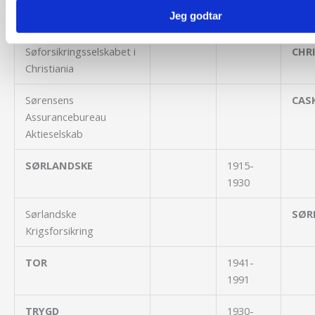
Jeg godtar
Storebrand Øst
VIKI
Søforsikringsselskabet i
CHR
Christiania
Sørensens
CAS
Assurancebureau
Aktieselskab
SØRLANDSKE
1915-
1930
Sørlandske
SØR
Krigsforsikring
TOR
1941-
1991
TRYGD
1930-