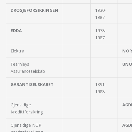
DROSJEFORSIKRINGEN
1930-
1987
EDDA
1978-
1987
Elektra
NOR
Fearnleys
UN
Assuranceselskab
GARANTISELSKABET
1891-
1988
Gjensidige
AGD
Kredittforsikring
Gjensidige NOR
AGD
Kredittforsikring