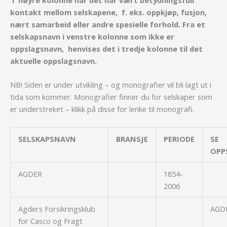
kontakt mellom selskapene, f. eks. oppkjøp, fusjon,
nært samarbeid eller andre spesielle forhold. Fra et
selskapsnavn i venstre kolonne som ikke er
oppslagsnavn, henvises det i tredje kolonne til det
aktuelle oppslagsnavn.
NB! Siden er under utvikling – og monografier vil bli lagt ut i
tida som kommer. Monografier finner du for selskaper som
er understreket – klikk på disse for lenke til monografi.
SELSKAPSNAVN
BRANSJE
PERIODE
SE
OPP
AGDER
1854-
2006
Agders Forsikringsklub
AGD
for Casco og Fragt