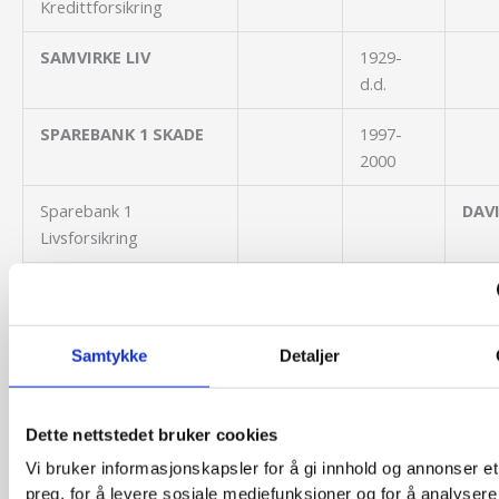
Kredittforsikring
SAMVIRKE LIV
1929-
d.d.
SPAREBANK 1 SKADE
1997-
2000
Sparebank 1
DAV
Livsforsikring
Sparebank 1
SAMV
Livsforsikring
Samtykke
Detaljer
Sparebank 1
SPA
Skadeforsikring
SKA
Dette nettstedet bruker cookies
Sparebank 1
SAM
Skadeforsikring
Vi bruker informasjonskapsler for å gi innhold og annonser et
preg, for å levere sosiale mediefunksjoner og for å analysere