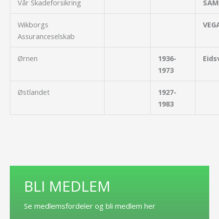
Vår Skadeforsikring
SAM
Wikborgs
VEG
Assuranceselskab
Ørnen
1936-
Eids
1973
Østlandet
1927-
1983
BLI MEDLEM
Se medlemsfordeler og bli medlem her