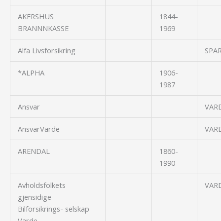
AKERSHUS
1844-
BRANNNKASSE
1969
Alfa Livsforsikring
SPA
*ALPHA
1906-
1987
Ansvar
VAR
AnsvarVarde
VAR
ARENDAL
1860-
1990
Avholdsfolkets
VAR
gjensidige
Bilforsikrings- selskap
Varde