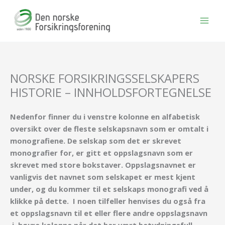
Hopp
rett
til
innholdet
NORSKE FORSIKRINGSSELSKAPERS
HISTORIE – INNHOLDSFORTEGNELSE
Nedenfor finner du i venstre kolonne en alfabetisk
oversikt over de fleste selskapsnavn som er omtalt i
monografiene. De selskap som det er skrevet
monografier for, er gitt et oppslagsnavn som er
skrevet med store bokstaver. Oppslagsnavnet er
vanligvis det navnet som selskapet er mest kjent
under, og du kommer til et selskaps monografi ved å
klikke på dette. I noen tilfeller henvises du også fra
et oppslagsnavn til et eller flere andre oppslagsnavn
i høyre kolonne når det har vært betydningsfull