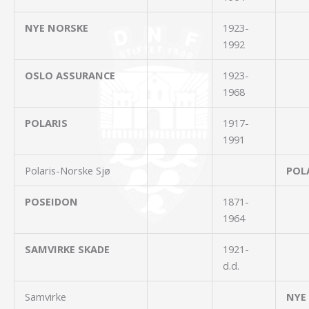
NYE NORSKE
1923-
1992
OSLO ASSURANCE
1923-
1968
POLARIS
1917-
1991
Polaris-Norske Sjø
POL
POSEIDON
1871-
1964
SAMVIRKE SKADE
1921-
d.d.
Samvirke
NYE