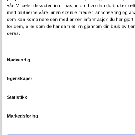
SPARESELSKAPET
1920-
vår. Vi deler dessuten informasjon om hvordan du bruker nett
1999
med partnerne våre innen sosiale medier, annonsering og an
som kan kombinere den med annen informasjon du har gjort t
SPARETRYGDEN
1934-
for dem, eller som de har samlet inn gjennom din bruk av tje
1968
deres.
STELLA
1931-
1988
Samtykkevalg
Nødvendig
Storebrand
NO
International
FOR
Egenskaper
Reinsurance Company
Ltd.
Statistikk
Storebrand Nord
TOR
Storebrand Sør
ARE
Markedsføring
Storebrand Vest
NOR