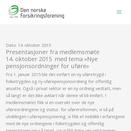
Hopp
rett
til
innholdet
Dato: 14. oktober 2015
Presentasjoner fra medlemsmøte
14. oktober 2015 med tema «Nye
pensjonsordninger for uføre»
Fra 1. januar 2015 ble det innført en ny uføretrygd i
folketrygden og ny uførepensjonsordning for offentlig
ansatte. Også i privat sektor er en ny ordning vedtatt, men
så langt er det ikke avklart når denne vil bli innført. I
medlemsmøtet fikk vi en oversikt over de nye
uføreordningene og status for uførereformen, vi så på
utviklingen i uførepensjonering, vi fikk et innblikk i erfaringene
med de nye ordningene i folketrygden og offentlig
tjenestepensjon så langt, og vi fikk høre om selskapenes