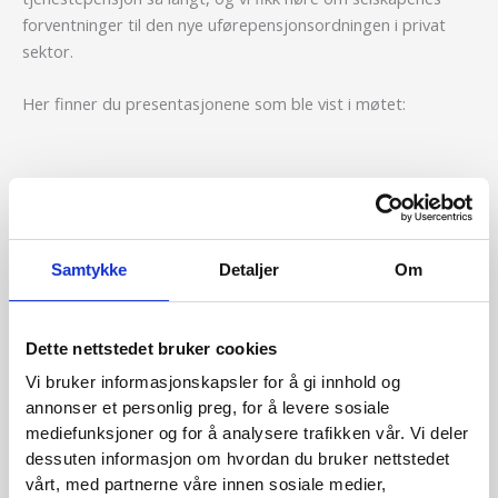
forventninger til den nye uførepensjonsordningen i privat
sektor.
Her finner du presentasjonene som ble vist i møtet:
Roar Bergan – Arbeids- og sosialdepartementet
Knut Røed – Frischsenteret
Erik Orskaug – Unio
Samtykke
Detaljer
Om
Kristin Diserud Mildal – NHO
Knut Dyre Haug – Storebrand
Dette nettstedet bruker cookies
Vi bruker informasjonskapsler for å gi innhold og
annonser et personlig preg, for å levere sosiale
mediefunksjoner og for å analysere trafikken vår. Vi deler
←
Forrige Medlemsmøter
Neste Medlemsmøter
→
dessuten informasjon om hvordan du bruker nettstedet
vårt, med partnerne våre innen sosiale medier,