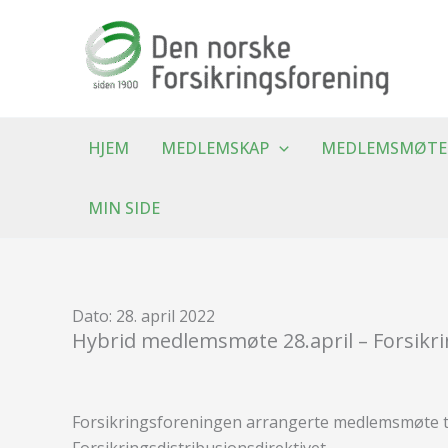
Hopp
rett
til
innholdet
HJEM
MEDLEMSKAP
MEDLEMSMØTE
MIN SIDE
Dato: 28. april 2022
Hybrid medlemsmøte 28.april – Forsikri
Forsikringsforeningen arrangerte medlemsmøte t
Forsikringsdistribusjonsdirektivet.