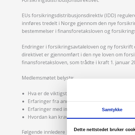
EUs forsikringsdistribusjonsdirektiv (IDD) regule
innføres tredelt i Norge gjennom den nye forsikr
bestemmelser i finansforetaksloven og forsikring
Endringer i forsikringsavtaleloven og ny forskrift o
direktivet er gjennomført i den nye loven om fors
finansforetaksloven, som trådte i kraft 1. januar 2
Medlemsmøtet belyste:
Hva er de viktigste endringene?
Erfaringer fra andre land
Erfaringer med implementering av nytt regelve
Samtykke
Hvordan kan kravet til etterutdanning oppfylle
Dette nettstedet bruker coo
Følgende innledere bidro: