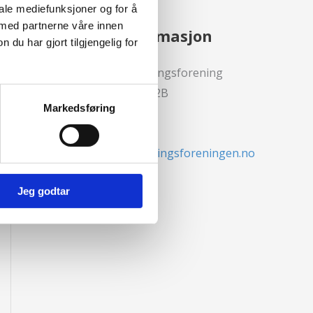
iale mediefunksjoner og for å
 med partnerne våre innen
Kontaktinformasjon
u har gjort tilgjengelig for
Den norske Forsikringsforening
Voksenkollveien 112B
Markedsføring
0790 Oslo
Epost:
post@forsikringsforeningen.no
Jeg godtar
Kontakt oss