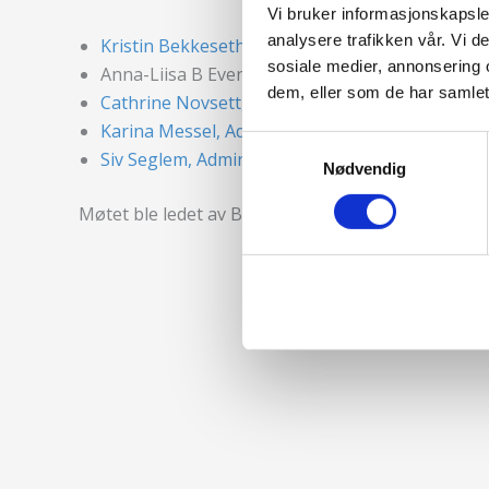
Vi bruker informasjonskapsler
analysere trafikken vår. Vi 
Kristin Bekkeseth, Partner, EY
sosiale medier, annonsering 
Anna-Liisa B Evensen, Manager EY
dem, eller som de har samlet
Cathrine Novsett, Advokat, Gjensidige
Karina Messel, Advokat, if
Samtykkevalg
Siv Seglem, Administrerende direktør, FinAut
Nødvendig
Møtet ble ledet av Beate Fahre som er partner i V