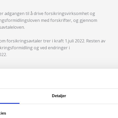
rer adgangen til å drive forsikringsvirksomhet og
ingsformidlingsloven med forskrifter, og gjennom
savtaleloven.
m forsikringsavtaler trer i kraft 1.juli 2022. Resten av
ikringsformidling og ved endringer i
022.
rk
Detaljer
s?
kies