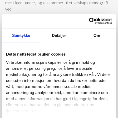
mest kjent under, og du kommer til et selskaps monografi
ved
Les mer »
Samtykke
Detaljer
Om
Forsikringsforeningen på Twitter
Forsikringsforeningen
på
Dette nettstedet bruker cookies
22. februar 2013
/
Diverse
Twitter
Vi bruker informasjonskapsler for å gi innhold og
Du kan nå følge Den norske Forsikringsforening på Twitter.
annonser et personlig preg, for å levere sosiale
Klikk på lenken under «Kontaktinformasjon» nedenfor!
mediefunksjoner og for å analysere trafikken vår. Vi deler
dessuten informasjon om hvordan du bruker nettstedet
Les mer »
vårt, med partnerne våre innen sosiale medier,
annonsering og analysearbeid, som kan kombinere den
med annen informasjon du har gjort tilgjengelig for dem,
eller som de har samlet inn gjennom din bruk av
Medlemsmøte 21.11.12
tjenestene deres.
Medlemsmøte
21.11.12