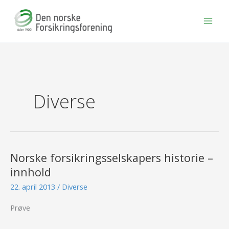
Hopp
rett
til
innholdet
Diverse
Norske forsikringsselskapers historie –
Norske
forsikringsselskapers
innhold
historie
22. april 2013
/
Diverse
–
innhold
Prøve