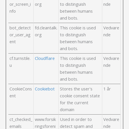
or_screen_i
org
to distinguish
nde
nfo
between humans
and bots.
bot_detect
fd.cleantalk.
This cookie is used
Vedvare
or_user_ag
org
to distinguish
nde
ent
between humans
and bots.
cf.turnstile.
Cloudflare
This cookie is used
Vedvare
u
to distinguish
nde
between humans
and bots.
CookieCons
Cookiebot
Stores the user's
1 år
ent
cookie consent state
for the current
domain
ct_checked_
www.forsik
Used in order to
Vedvare
emails
ringsforeni
detect spam and
nde