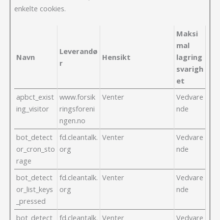
enkelte cookies.
Maksi
mal
Leverandø
Navn
Hensikt
lagring
r
svarigh
et
apbct_exist
www.forsik
Venter
Vedvare
ing_visitor
ringsforeni
nde
ngen.no
bot_detect
fd.cleantalk.
Venter
Vedvare
or_cron_sto
org
nde
rage
bot_detect
fd.cleantalk.
Venter
Vedvare
or_list_keys
org
nde
_pressed
bot_detect
fd.cleantalk.
Venter
Vedvare