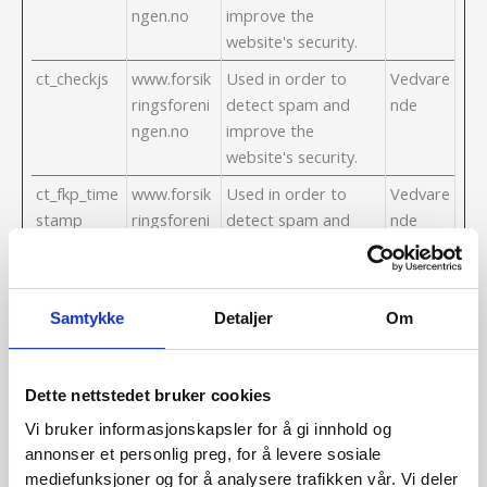
ngen.no
improve the
website's security.
ct_checkjs
www.forsik
Used in order to
Vedvare
ringsforeni
detect spam and
nde
ngen.no
improve the
website's security.
ct_fkp_time
www.forsik
Used in order to
Vedvare
stamp
ringsforeni
detect spam and
nde
ngen.no
improve the
website's security.
ct_pointer_
www.forsik
Used in order to
Vedvare
Samtykke
Detaljer
Om
data
ringsforeni
detect spam and
nde
ngen.no
improve the
website's security.
Dette nettstedet bruker cookies
ct_ps_times
www.forsik
Used in order to
Vedvare
Vi bruker informasjonskapsler for å gi innhold og
tamp
ringsforeni
detect spam and
nde
annonser et personlig preg, for å levere sosiale
ngen.no
improve the
mediefunksjoner og for å analysere trafikken vår. Vi deler