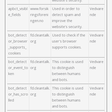
apbct_visibl
www.forsik
Used in order to
Vedvare
e_fields
ringsforeni
detect spam and
nde
ngen.no
improve the
website's security.
bot_detect
fd.cleantalk.
Used to check if the
Vedvare
or_browser
org
user's browser
nde
_supports_
supports cookies.
cookies
bot_detect
fd.cleantalk.
This cookie is used
Vedvare
or_event_to
org
to distinguish
nde
ken
between humans
and bots.
bot_detect
fd.cleantalk.
This cookie is used
Vedvare
or_has_scro
org
to distinguish
nde
lled
between humans
and bots.