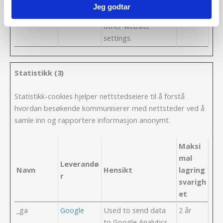
blog/picture sliders,
Jeg godtar
color themes and
other website
settings.
Statistikk (3)
Statistikk-cookies hjelper nettstedseiere til å forstå
hvordan besøkende kommuniserer med nettsteder ved å
samle inn og rapportere informasjon anonymt.
Maksi
mal
Leverandø
Navn
Hensikt
lagring
r
svarigh
et
_ga
Google
Used to send data
2 år
to Google Analytics