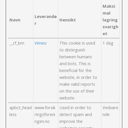
Maksi
mal
Leverandø
Navn
Hensikt
lagring
r
svarigh
et
__cf_bm
Vimeo
This cookie is used
1 dag
to distinguish
between humans
and bots. This is
beneficial for the
website, in order to
make valid reports
on the use of their
website.
apbct_head
www.forsik
Used in order to
Vedvare
less
ringsforeni
detect spam and
nde
ngen.no
improve the
website's security.