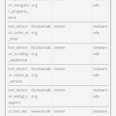
or_navigato
org
nde
r_property_
bind
bot_detect
fd.cleantalk.
Venter
Vedvare
or_outer_vs
org
nde
_inner
bot_detect
fd.cleantalk.
Venter
Vedvare
or_scrolling
org
nde
_additional
bot_detect
fd.cleantalk.
Venter
Vedvare
or_token_ip
org
nde
_version
bot_detect
fd.cleantalk.
Venter
Vedvare
or_webgl_s
org
nde
upport
ct_bot_det
www.forsik
Venter
Vedvare