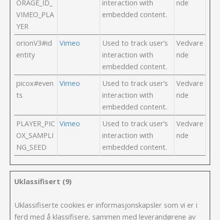
ORAGE_ID_
interaction with
nde
VIMEO_PLA
embedded content.
YER
orionV3#id
Vimeo
Used to track user’s
Vedvare
entity
interaction with
nde
embedded content.
picox#even
Vimeo
Used to track user’s
Vedvare
ts
interaction with
nde
embedded content.
PLAYER_PIC
Vimeo
Used to track user’s
Vedvare
OX_SAMPLI
interaction with
nde
NG_SEED
embedded content.
Uklassifisert (9)
Uklassifiserte cookies er informasjonskapsler som vi er i
ferd med å klassifisere, sammen med leverandørene av