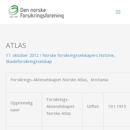
Hopp
rett
til
innholdet
ATLAS
17. oktober 2012
/
Norske forsikringsselskapers historie
,
Skadeforsikringsselskap
Forsikrings-Aktieselskapet Norske Atlas,
Kristiania
Forsikrings-
Opprinnelig
Aktieselskapet
Stiftet
19.1.1915
navn
Norske Atlas