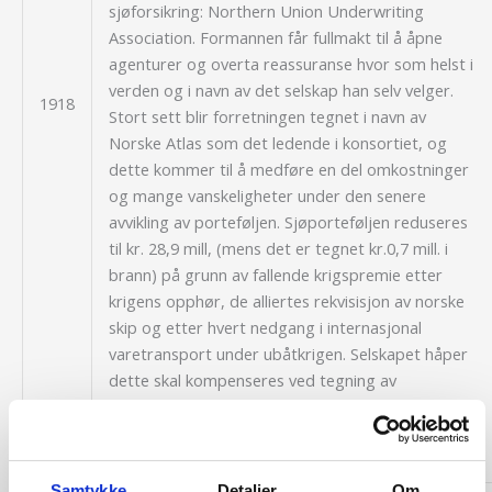
sjøforsikring:
Northern Union Underwriting
Association.
Formannen får fullmakt til å åpne
agenturer og overta reassu­ranse hvor som helst i
verden og i navn av det selskap han selv velger.
1918
Stort sett blir forretningen tegnet i navn av
Norske Atlas som det ledende i konsortiet, og
dette kommer til å medføre en del omkostninger
og mange vanskeligheter under den senere
avvikling av porteføljen. Sjøporteføljen reduseres
til kr. 28,9 mill, (mens det er tegnet kr.0,7 mill. i
brann) på grunn av fallende krigspremie etter
krigens opphør, de alliertes rekvisisjon av norske
skip og etter hvert nedgang i internasjonal
varetransport under ubåtkrigen. Selskapet håper
dette skal kompenseres ved tegning av
utenlandsk forretning. Det flytter sine kontorer til
St. Olavsgt. 29
Samtykke
Detaljer
Om