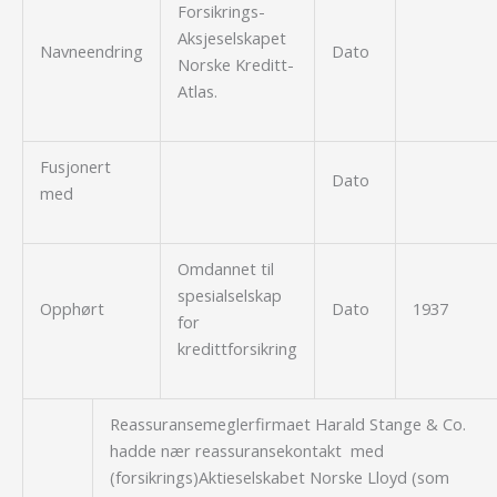
Forsikrings-
Aksjeselskapet
Navneendring
Dato
Norske Kreditt-
Atlas.
Fusjonert
Dato
med
Omdannet til
spesialselskap
Opphørt
Dato
1937
for
kredittforsikring
Reassuransemeglerfirmaet Harald Stange & Co.
hadde nær reassuransekontakt med
(forsikrings)Aktieselskabet Norske Lloyd (som