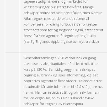
tapene stadig hårdere, og markedet for
krigsforsikringer blir sterkt beskåret. Mange
selskaper reduserer sine porteføljer, men Norske
Atlas regner med at de økende ratene vil
kompensere for dårlig forløp, så de fortsetter
stort sett som før og begynner også, etter sterkt
press fra sine agenter, å tegne kapringsrisiko
(særlig Englands oppbringelse av nøytrale skip).
Generalforsamlingen 28.6 vedtar nok en gang
utvidelse av aksjekapitalen, nå til kr. 6 mill. til en
kurs på 130 %. Samtidig begynner selskapet
tegning av brann- og spesialforretning, og det
opprettes agenturer flere steder i utlandet etter
at adm.dir får vide fullmakter til så å si å gjøre hva
han vil. Han tar initiativet til, og blir selv formann
for, en organisasjon av i alt 10 skandinaviske
selskaper for tegning av internasjonal