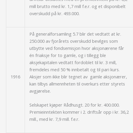
mill brutto med kr. 1,7 mill f.e.r. og et disponibelt
overskudd på kr. 493.000.
På generalforsamling 5.7 blir det vedtatt at kr.
250.000 av fjorårets overskudd bevilges som
utbytte ved fondsemisjon hvor aksjonærene får
én friaksje for to gamle, og i tillegg ble
aksjekapitalen vedtatt fordoblet til kr. 3 mill,
fremdeles med 50 % innbetalt og til pari kurs.
1916
Aksjer som ikke blir tegnet av gamle aksjonærer,
kan tilbys allmennheten til overkurs etter styrets
avgjørelse.
Selskapet kjøper Rådhusgt. 20 for kr. 400.000.
Premieinntekten kommer i 2. driftsår opp i kr. 36,2
mill., med kr. 7,9 mill. f.e.r.