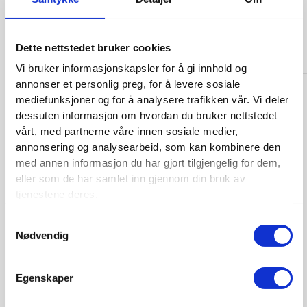
Det er muntlige drøftelser om nedleggelse, men
1921
man fortsetter. Intet utbytte for året.
Premieinntekten er nede i kr. 21,4 mill.
Dette nettstedet bruker cookies
Vi bruker informasjonskapsler for å gi innhold og
annonser et personlig preg, for å levere sosiale
Selskapet innskrenker sitt personale fra 59 til 45,
mediefunksjoner og for å analysere trafikken vår. Vi deler
og avvikler en stor del av sin utenlandske
dessuten informasjon om hvordan du bruker nettstedet
forretning. Kapitalen ansees å bli for stor for
vårt, med partnerne våre innen sosiale medier,
selskapets fremtidige virksomhet. På
annonsering og analysearbeid, som kan kombinere den
generalforsamlingen 26.7 blir derfor
med annen informasjon du har gjort tilgjengelig for dem,
aksjekapitalen vedtatt nedskrevet med 50 % til kr.
eller som de har samlet inn gjennom din bruk av
3 mill. ved kontant tilbakebetaling til aksjonærene
tjenestene deres.
forutsatt at “upaaregnlige tap” fratrekkes slik at
1922
restkapitalen på kr. 3 mill. og reservefondet forblir
Samtykkevalg
Nødvendig
uberørt. Dette viser seg å være et gunstig
forbehold siden den sviktende betalingsevne hos
en del reassurandører og ytter­ligere
Egenskaper
forsikringsmessige tap fører til at avsetningene
ved årets slutt må økes med kr. 670.000 til