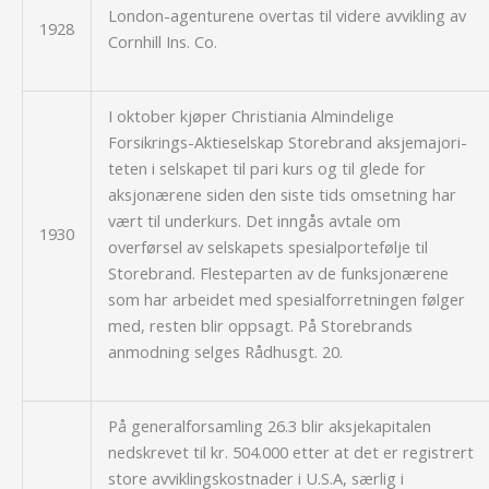
London-agenturene overtas til videre avvikling av
1928
Cornhill Ins. Co
.
I oktober kjøper Christiania Almindelige
Forsikrings-Aktieselskap Storebrand aksje­majori­
teten i selskapet til pari kurs og til glede for
aksjonærene siden den siste tids omsetning har
vært til underkurs. Det inngås avtale om
1930
overførsel av selskapets spesial­portefølje til
Storebrand. Flesteparten av de funksjonærene
som har arbeidet med spesial­forretningen følger
med, resten blir oppsagt. På Storebrands
anmodning selges Rådhusgt. 20.
På generalforsamling 26.3 blir aksjekapitalen
nedskrevet til kr. 504.000 etter at det er registrert
store avviklingskostnader i U.S.A, særlig i