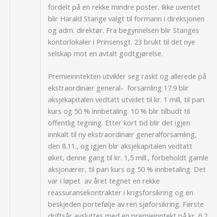
fordelt på en rekke mindre poster. Ikke uventet
blir Harald Stange valgt til formann i direksjonen
og adm. direktør. Fra begynnelsen blir Stanges
kontorlokaler i Prinsensgt. 23 brukt til det nye
selskap mot en avtalt godtgjørelse.
Premieinntekten utvikler seg raskt og allerede på
ekstraordinær general- forsamling 17.9 blir
aksjekapitalen vedtatt utvidet til kr. 1 mill, til pari
kurs og 50 % innbetaling. 10 % blir tilbudt til
offentlig tegning. Etter kort tid blir det igjen
innkalt til ny ekstraordinær generalforsamling,
den 8.11., og igjen blir aksjekapitalen vedtatt
øket, denne gang til kr. 1,5 mill., forbeholdt gamle
aksjonærer, til pari kurs og 50 % innbetaling. Det
var i løpet av året tegnet en rekke
reassuransekontrakter i krigsforsikring og en
beskjeden portefølje av ren sjøforsikring. Første
driftsår avsluttes med en premieinntekt på kr. 6,2