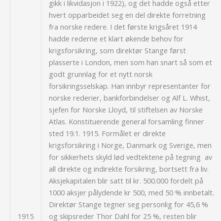
gikk i likvidasjon i 1922), og det hadde også etter
hvert opparbeidet seg en del direkte forretning
fra norske redere. I det første krigsåret 1914
hadde rederne et klart økende behov for
krigsforsikring, som direktør Stange først
plasserte i London, men som han snart så som et
godt grunnlag for et nytt norsk
forsikringsselskap. Han innbyr representanter for
norske rederier, bankforbindelser og Alf L. Whist,
sjefen for Norske Lloyd, til stiftelsen av Norske
Atlas. Konstituerende general forsamling finner
sted 19.1. 1915. Formålet er direkte
krigsforsikring i Norge, Danmark og Sverige, men
for sikkerhets skyld lød vedtektene på tegning av
all direkte og indirekte forsikring, bortsett fra liv.
Aksjekapitalen blir satt til kr. 500.000 fordelt på
1000 aksjer pålydende kr 500, med 50 % innbetalt.
Direktør Stange tegner seg personlig for 45,6 %
1915
og skipsreder Thor Dahl for 25 %, resten blir