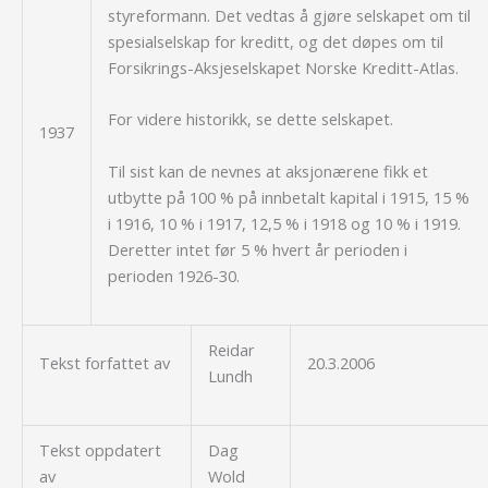
styreformann. Det vedtas å gjøre selskapet om til
spesialselskap for kreditt, og det døpes om til
Forsikrings-Aksjeselskapet Norske Kreditt-Atlas.
For videre historikk, se dette selskapet.
1937
Til sist kan de nevnes at aksjonærene fikk et
utbytte på 100 % på innbetalt kapital i 1915, 15 %
i 1916, 10 % i 1917, 12,5 % i 1918 og 10 % i 1919.
Deretter intet før 5 % hvert år perioden i
perioden 1926-30.
Reidar
Tekst forfattet av
20.3.2006
Lundh
Tekst oppdatert
Dag
av
Wold