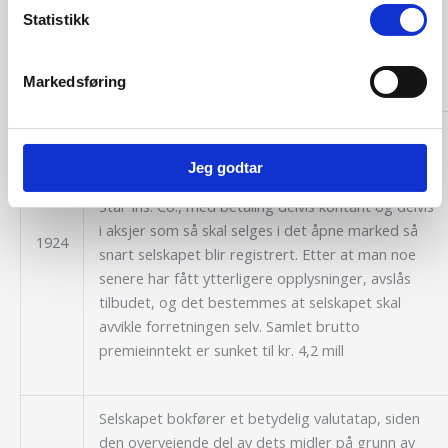
forsikringsfondet og kr. 273.000 til
Statistikk
delkrederefond. Beløpene belastes aksjonærene
tilgodehavende.
Markedsføring
En ekstraordinær generalforsamling 10.12 vedtar
tilbud om salg av den resterende portefølje i
Jeg godtar
U.S.A. til et nyopprettet selskap i New York,
North
Star Ins. Co
., med betaling delvis kontant og delvis
i aksjer som så skal selges i det åpne marked så
1924
snart selskapet blir registrert. Etter at man noe
senere har fått ytterligere opplysninger, avslås
tilbudet, og det bestemmes at selskapet skal
avvikle forretningen selv. Samlet brutto
premieinntekt er sunket til kr. 4,2 mill
Selskapet bokfører et betydelig valutatap, siden
den overveiende del av dets midler på grunn av