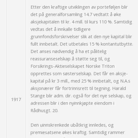
Etter den kraftige utviklingen av porteføljen blir
det på generalforsamling 14.7 vedtatt å øke
aksjekapitalen til kr. 4 mill. til kurs 110 %. Samtidig
vedtas det å innkalle tidligere
grunnfondsforskrivelser slik at den nye kapital blir
fullt innbetalt. Det utbetales 15 % kontantutbytte.
Det anses nødvendig å ha et pålitelig
reassuranseselskap å støtte seg til, og
Forsikrings-Aktieselskapet Norske Triton
opprettes som søsterselskap. Det får en aksje­
kapital på kr 3 mill., med 25 % innbetalt, og N.A.s
aksjonærer får fortrinnsrett til tegning. Harald
Stange blir adm. dir. også for det nye selskap, og
1917
adressen blir i den nyinnkjøpte eiendom i
Rådhusgt. 20.
Den uinnskrenkede ubåtkrig innledes, og
premiesatsene økes kraftig. Samtidig rammer