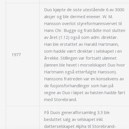
Duo kjøpte de siste utestående 6 av 3000
aksjer og ble dermed eneeier. W. M.
Hansson overlot styreformannsvervet til
Hans Chr. Bugge og fratrådte mot slutten
av året (1.12) også som adm. direktør.
Han ble erstattet av Harald Hartmann,
som hadde vært direktør i selskapet i en
1977
årrekke. Stillingen var fortsatt ulønnet
(lønnen ble hevet i morselskapet Duo hvor
Hartmann også etterfulgte Hansson).
Hanssons fratreden var en konsekvens av
de fusjonsforhandlinger som han på
vegne av Duo i løpet av høsten hadde ført
med Storebrand.
På Duos generalforsamling 3.3 ble
besluttet salg av selskapet inkl.
datterselskapet Alpha til Storebrand-