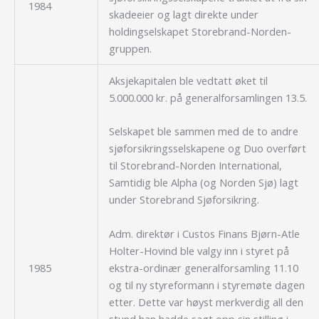
1984
skadeeier og lagt direkte under
holdingselskapet Storebrand-Norden-
gruppen.
Aksjekapitalen ble vedtatt øket til
5.000.000 kr. på generalforsamlingen 13.5.
Selskapet ble sammen med de to andre
sjøforsikringsselskapene og Duo overført
til Storebrand-Norden International,
Samtidig ble Alpha (og Norden Sjø) lagt
under Storebrand Sjøforsikring.
Adm. direktør i Custos Finans Bjørn-Atle
Holter-Hovind ble valgy inn i styret på
ekstra-ordinær generalforsamling 11.10
1985
og til ny styreformann i styremøte dagen
etter. Dette var høyst merkverdig all den
stund han hadde sagt opp sin stilling i