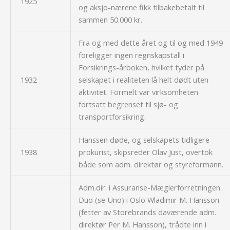
1925
og aksjo-nærene fikk tilbakebetalt til
sammen 50.000 kr.
Fra og med dette året og til og med 1949
foreligger ingen regnskapstall i
Forsikrings-årboken, hvilket tyder på
1932
selskapet i realiteten lå helt dødt uten
aktivitet. Formelt var virksomheten
fortsatt begrenset til sjø- og
transportforsikring.
Hanssen døde, og selskapets tidligere
1938
prokurist, skipsreder Olav Just, overtok
både som adm. direktør og styreformann.
Adm.dir. i Assuranse-Mæglerforretningen
Duo (se Uno) i Oslo Wladimir M. Hansson
(fetter av Storebrands daværende adm.
direktør Per M. Hansson), trådte inn i