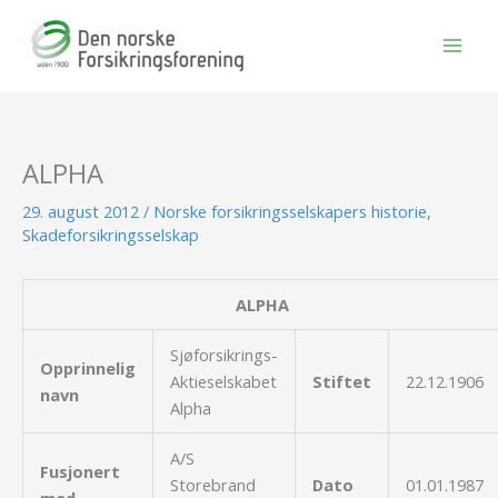
Hopp
rett
til
innholdet
ALPHA
29. august 2012
/
Norske forsikringsselskapers historie
,
Skadeforsikringsselskap
ALPHA
Sjøforsikrings-
Opprinnelig
Aktieselskabet
Stiftet
22.12.1906
navn
Alpha
A/S
Fusjonert
Storebrand
Dato
01.01.1987