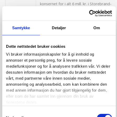
konsernet for i alt 6 mill. kr. i Storebrand-
aksjer til pari kurs. Duo ble opp-løst (men
et nytt Duo ble etablert fra 1.1.1979), og
Alpha ble lagt direkte under konser-net
Samtykke
Detaljer
Om
som datterselskap. Storebrands adm.
direktør Jannik Lindbæk ble ny
styreformann.
Dette nettstedet bruker cookies
1978
Alpha forretning hadde bestått av
Vi bruker informasjonskapsler for å gi innhold og
omtrent like stor direkte og indirekte
annonser et personlig preg, for å levere sosiale
forretning i sjø og luftfart som i hovedsak
mediefunksjoner og for å analysere trafikken vår. Vi deler
var meglet gjennom Duo, men
dessuten informasjon om hvordan du bruker nettstedet
vårt, med partnerne våre innen sosiale medier,
Storebrands overtagelse medførte en
annonsering og analysearbeid, som kan kombinere den
betydelig økning i den indirekte
med annen informasjon du har gjort tilgjengelig for dem,
forretning. Total bruttopremie økte fra
eller som de har samlet inn gjennom din bruk av
ca. 7 mill. kr. i 1976 til ca. 14 mill. kr. i 1982,
tjenestene deres.
men sank deretter ganske sterkt.
Samtykkevalg