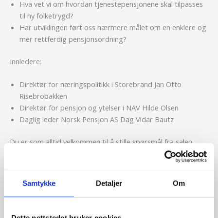
Hva vet vi om hvordan tjenestepensjonene skal tilpasses
til ny folketrygd?
Har utviklingen ført oss nærmere målet om en enklere og
mer rettferdig pensjonsordning?
Innledere:
Direktør for næringspolitikk i Storebrand Jan Otto
Risebrobakken
Direktør for pensjon og ytelser i NAV Hilde Olsen
Daglig leder Norsk Pensjon AS Dag Vidar Bautz
Du er som alltid velkommen til å stille spørsmål fra salen.
Noen av kveldens presentasjoner kan du se her:
Samtykke
Detaljer
Om
Pensjonsreformen – hva skjer nå?
– av direktør for næringspolitikk i Storebrand Jan Otto
Risebrobakken
Dette nettstedet bruker cookies