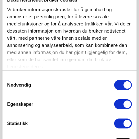
Pensjonsreformen – en av de største velferdsreformene
Vi bruker informasjonskapsler for å gi innhold og
siden innføring av folketrygden
annonser et personlig preg, for å levere sosiale
– av direktør for pensjon og ytelser i NAV Hilde Olsen
mediefunksjoner og for å analysere trafikken vår. Vi deler
P
ensjonsreformen – hva skjer nå?
dessuten informasjon om hvordan du bruker nettstedet
– av daglig leder Norsk Pensjon AS Dag Vidar Bautz
vårt, med partnerne våre innen sosiale medier,
annonsering og analysearbeid, som kan kombinere den
Hele invitasjonen kan du se her.
med annen informasjon du har gjort tilgjengelig for dem,
eller som de har samlet inn gjennom din bruk av
tjenestene deres.
←
Forrige Innlegg
Neste Innlegg
→
Samtykkevalg
Nødvendig
BLI MEDLEM
Egenskaper
Se medlemsfordeler og bli medlem her
Statistikk