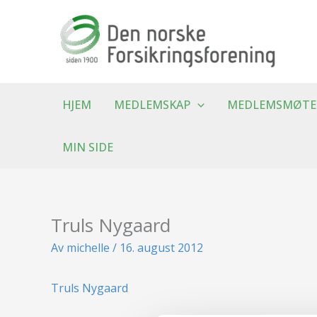
Hopp
rett
til
innholdet
HJEM
MEDLEMSKAP
MEDLEMSMØTE
MIN SIDE
Truls Nygaard
Av
michelle
/
16. august 2012
Truls Nygaard