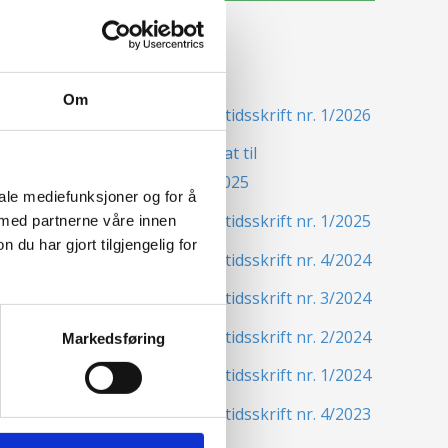
Siste nytt
Om
Nordisk Forsikringstidsskrift nr. 1/2026
Nominer din kandidat til
Forsikringsprisen 2025
iale mediefunksjoner og for å
Nordisk Forsikringstidsskrift nr. 1/2025
 med partnerne våre innen
u har gjort tilgjengelig for
Nordisk Forsikringstidsskrift nr. 4/2024
Nordisk Forsikringstidsskrift nr. 3/2024
Nordisk Forsikringstidsskrift nr. 2/2024
Markedsføring
Nordisk Forsikringstidsskrift nr. 1/2024
Nordisk Forsikringstidsskrift nr. 4/2023