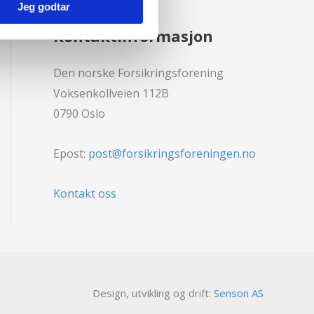
Jeg godtar
Kontaktinformasjon
Den norske Forsikringsforening
Voksenkollveien 112B
0790 Oslo
Epost:
post@forsikringsforeningen.no
Kontakt oss
Design, utvikling og drift:
Senson AS