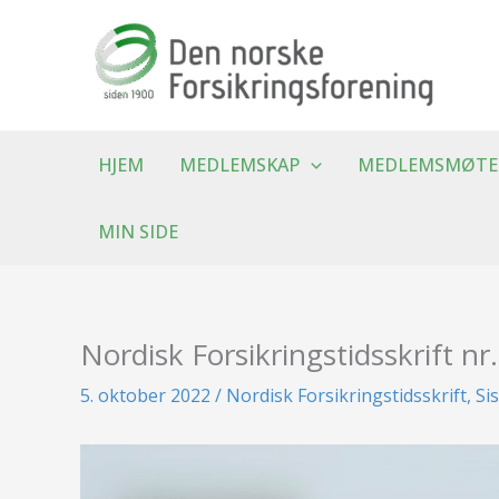
Hopp
rett
til
innholdet
HJEM
MEDLEMSKAP
MEDLEMSMØTE
MIN SIDE
Nordisk Forsikringstidsskrift nr
5. oktober 2022
/
Nordisk Forsikringstidsskrift
,
Sis