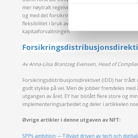
mer nøytralt regelverk ved flytting, der man så at
og med det forsikringsfellesskap. I artikkelen bes
fleksibilitet i bruk av overskudd på renteresultatet
kapitalforvaltningen.
Forsikringsdistribusjonsdirekti
Av Anna-Liisa Brantzeg Evensen, Head of Complia
Forsikringsdistribusjonsdirektivet (IDD) har trådt
godt stykke på vei. Men de jobber fremdeles med å
utgangen av året.
EY har bistått flere store og m
implementeringsarbeidet og deler i artikkelen noe
Øvrige artikler i denne utgaven av NFT:
SPPs ambition: ─ Tillväxt driven av tech och digital