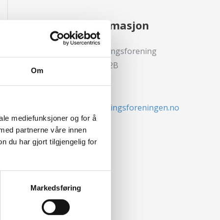
Kontaktinformasjon
Den norske Forsikringsforening
Voksenkollveien 112B
Om
0790 Oslo
Epost:
post@forsikringsforeningen.no
iale mediefunksjoner og for å
 med partnerne våre innen
Kontakt oss
u har gjort tilgjengelig for
Markedsføring