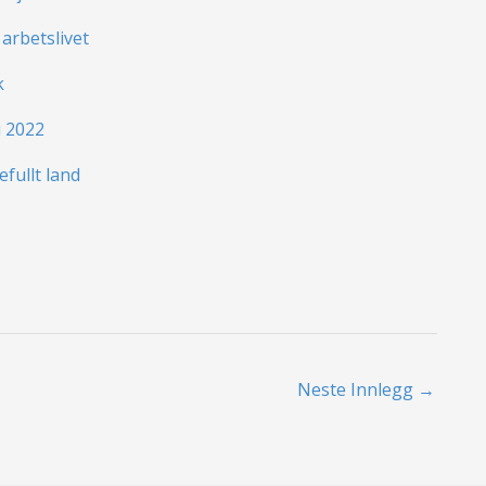
 arbetslivet
k
i 2022
efullt land
Neste Innlegg
→