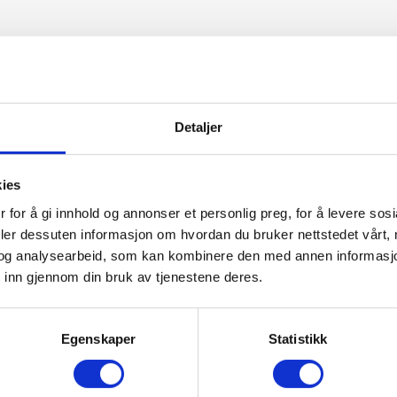
hva som rører seg i forsikringsbransjen? Nordisk
 og styret ønsker å komme i kontakt med
orsikringsforeningen.no
for nærmere
Detaljer
erede skrevet noe du tror vil være av interesse for
en.no
.
kies
 for å gi innhold og annonser et personlig preg, for å levere sos
rtiklene i denne utgaven av tidsskriftet.
deler dessuten informasjon om hvordan du bruker nettstedet vårt,
og analysearbeid, som kan kombinere den med annen informasjon d
av bufferfond for offentlige
 inn gjennom din bruk av tjenestene deres.
Egenskaper
Statistikk
reningen
fra 1.januar 2022. Et grunnlag for endringen var et