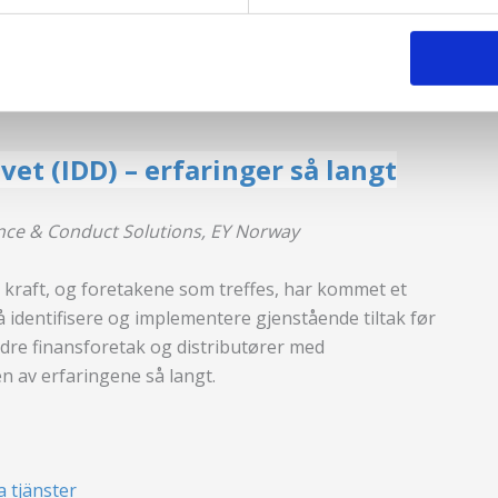
 det var arbitragemuligheter ved å endre leverandør
krives ulike effekter av endringen, eksempelvis økt
, økt beskyttelse av egenkapitalen og økt fleksibilitet i
vet (IDD) – erfaringer så langt
nce & Conduct Solutions, EY Norway
 i kraft, og foretakene som treffes, har kommet et
 identifisere og implementere gjenstående tiltak før
indre finansforetak og distributører med
n av erfaringene så langt.
a tjänster