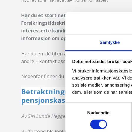
hvorav to er skrevet av norsk forfatter.
Har du et stort nettverk og god oversikt over 
Forsikringstidsskrift søker ny norsk redaktør
interesserte kandidater. Ta kontakt på
post@f
informasjon om oppgaver og betingelser.
Samtykke
Har du en idé til en artikkel i NFT eller har du all
andre – kontakt oss på
post@forsikringsforening
Dette nettstedet bruker coo
Vi bruker informasjonskapsler
Nedenfor finner du mer informasjon om de norske a
analysere trafikken vår. Vi 
sosiale medier, annonsering 
Betraktninger rundt innføring 
dem, eller som de har samlet
pensjonskasser
Samtykkevalg
Nødvendig
Av Siri Lunde Heggebø, Fagsjef, Pensjonskassefo
Bufferfond ble innført i offentlig pensjonskasser 