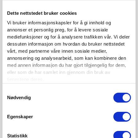
Se medlemsfordeler og bli medlem her
Dette nettstedet bruker cookies
Vi bruker informasjonskapsler for å gi innhold og
annonser et personlig preg, for å levere sosiale
Siste nytt
mediefunksjoner og for å analysere trafikken vår. Vi deler
dessuten informasjon om hvordan du bruker nettstedet
Nordisk Forsikringstidsskrift nr. 1/2026
vårt, med partnerne våre innen sosiale medier,
annonsering og analysearbeid, som kan kombinere den
Nominer din kandidat til Forsikringsprisen 2025
med annen informasjon du har gjort tilgjengelig for dem,
Nordisk Forsikringstidsskrift nr. 1/2025
eller som de har samlet inn gjennom din bruk av
tjenestene deres.
Nordisk Forsikringstidsskrift nr. 4/2024
Samtykkevalg
Nordisk Forsikringstidsskrift nr. 3/2024
Nødvendig
Nordisk Forsikringstidsskrift nr. 2/2024
Nordisk Forsikringstidsskrift nr. 1/2024
Egenskaper
Nordisk Forsikringstidsskrift nr. 4/2023
Statistikk