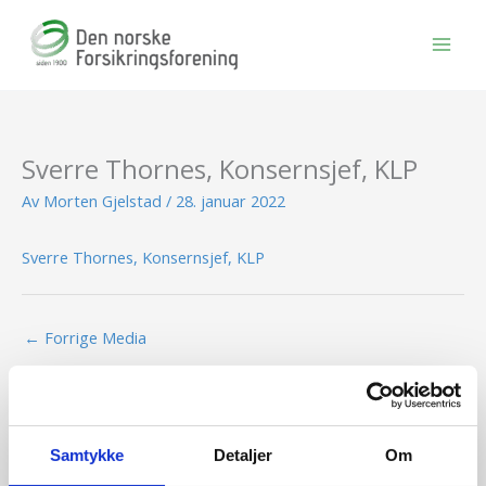
Hopp
rett
til
innholdet
Sverre Thornes, Konsernsjef, KLP
Av
Morten Gjelstad
/
28. januar 2022
Sverre Thornes, Konsernsjef, KLP
←
Forrige Media
Samtykke
Detaljer
Om
BLI MEDLEM