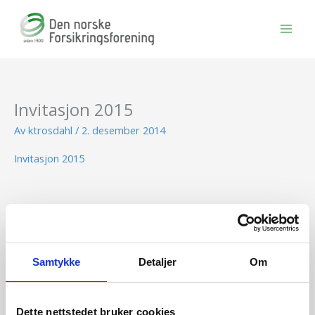
Hopp
rett
til
innholdet
Invitasjon 2015
Av
ktrosdahl
/
2. desember 2014
Invitasjon 2015
BLI MEDLEM
Samtykke
Detaljer
Om
Se medlemsfordeler og bli medlem her
Dette nettstedet bruker cookies