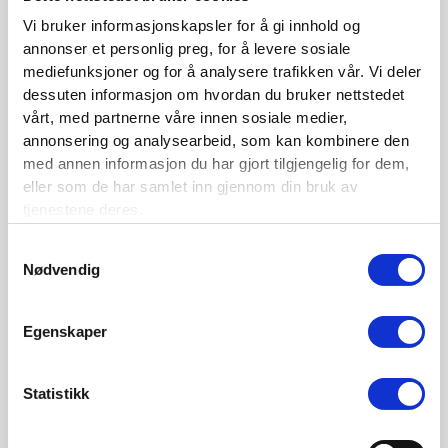
Siste nytt
Vi bruker informasjonskapsler for å gi innhold og
annonser et personlig preg, for å levere sosiale
Nordisk Forsikringstidsskrift nr. 1/2026
mediefunksjoner og for å analysere trafikken vår. Vi deler
dessuten informasjon om hvordan du bruker nettstedet
Nominer din kandidat til Forsikringsprisen 2025
vårt, med partnerne våre innen sosiale medier,
Nordisk Forsikringstidsskrift nr. 1/2025
annonsering og analysearbeid, som kan kombinere den
med annen informasjon du har gjort tilgjengelig for dem,
Nordisk Forsikringstidsskrift nr. 4/2024
eller som de har samlet inn gjennom din bruk av
Nordisk Forsikringstidsskrift nr. 3/2024
tjenestene deres.
Nordisk Forsikringstidsskrift nr. 2/2024
Samtykkevalg
Nødvendig
Nordisk Forsikringstidsskrift nr. 1/2024
Nordisk Forsikringstidsskrift nr. 4/2023
Egenskaper
Kontaktinformasjon
Statistikk
Den norske Forsikringsforening