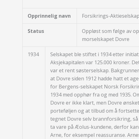
Opprinnelig navn
Forsikrings-Aktieselska
Status
Oppløst som følge av o
morselskapet Dovre
1934
Selskapet ble stiftet i 1934 etter initi
Aksjekapitalen var 125.000 kroner. Det
var et rent søsterselskap. Bakgrunne
at Dovre siden 1912 hadde hatt et age
for Bergens-selskapet Norsk Forsikrin
1934 med opphør fra og med 1935. Om 
Dovre er ikke klart, men Dovre ønske
porteføljen og at tilbud om å fortsette 
tegnet Dovre selv brannforsikring, så 
ta vare på Æolus-kundene, derfor kan
Arne, for eksempel reassuranse. Arnes