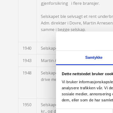
gjenforsikring i flere bransjer.
Selskapet ble selvsagt et rent underb
Adm. direktør i Dovre, Martin Arnesen,
samme i begge selskap.
1940
Selskapets premieinntekt var 108.000 k
Samtykke
1943
Martin Arnesens sønn Trygve Arnesen
1948
Selskapet hadde hittil tegnet direkte 
Dette nettstedet bruker coo
drive med inngående reassuranse.
Vi bruker informasjonskapsler
analysere trafikken vår. Vi 
sosiale medier, annonsering 
dem, eller som de har samlet
1950
Selskapet hadde en inntekt fra indire
kr., og det ble gitt 5 % utbytte. Utov
Samtykkevalg