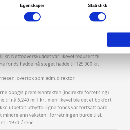
Egenskaper
Statistikk
kr. Nettooverskuddet var bare 15.000 kr., men
 var rom for.
. kr. Nettooverskuddet var likevel redusert til
gne fonds hadde nå steget hadde til 125.000 kr.
nesen, overtok som adm. direktør.
Arne oppgis premieinntekten (indirekte forretning)
til nå 6,240 mill. kr., men likevel ble det et bokført
ikke utbetalt utbytte. Egne fonds var fortsatt bare
t mindre enn veksten i forretningen burde tilsi.
t i 1970-årene.