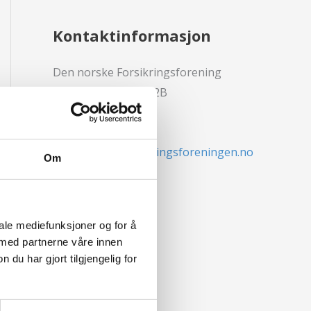
Kontaktinformasjon
Den norske Forsikringsforening
Voksenkollveien 112B
0790 Oslo
Epost:
post@forsikringsforeningen.no
Om
Kontakt oss
iale mediefunksjoner og for å
 med partnerne våre innen
u har gjort tilgjengelig for