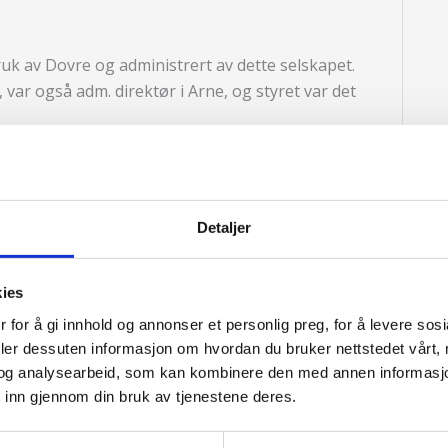
ruk av Dovre og administrert av dette selskapet.
 var også adm. direktør i Arne, og styret var det
r., herav 77.000 kr. for egen regning.
Detaljer
 overtok som adm. direktør.
brannforsikring, men gikk heretter over til bare å
kies
 for å gi innhold og annonser et personlig preg, for å levere sos
deler dessuten informasjon om hvordan du bruker nettstedet vårt,
og analysearbeid, som kan kombinere den med annen informasjon d
 inn gjennom din bruk av tjenestene deres.
kte forretning på 180.000 kr. Overskuddet var 10.267
er aksjekapitalen hadde selskapet opparbeidet egne