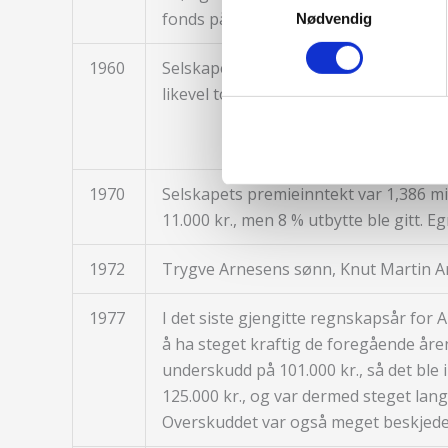
fonds på 36.500 kr.
Nødvendig
1960
Selskapets premieinntekt var 434.000 
likevel tok Dovre 7 % utbytte, som det
1970
Selskapets premieinntekt var 1,386 mill
11.000 kr., men 8 % utbytte ble gitt. E
1972
Trygve Arnesens sønn, Knut Martin Ar
1977
I det siste gjengitte regnskapsår for 
å ha steget kraftig de foregående årene 
underskudd på 101.000 kr., så det ble 
125.000 kr., og var dermed steget lang
Overskuddet var også meget beskjeden