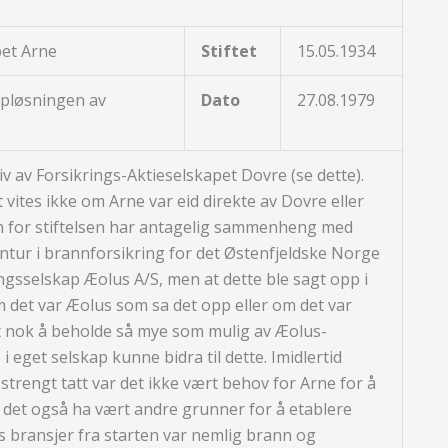
pet Arne
Stiftet
15.05.1934
ppløsningen av
Dato
27.08.1979
ativ av Forsikrings-Aktieselskapet Dovre (se dette).
 vites ikke om Arne var eid direkte av Dovre eller
n for stiftelsen har antagelig sammenheng med
ntur i brannforsikring for det Østenfjeldske Norge
gsselskap Æolus A/S, men at dette ble sagt opp i
det var Æolus som sa det opp eller om det var
t nok å beholde så mye som mulig av Æolus-
i eget selskap kunne bidra til dette. Imidlertid
strengt tatt var det ikke vært behov for Arne for å
 det også ha vært andre grunner for å etablere
 bransjer fra starten var nemlig brann og