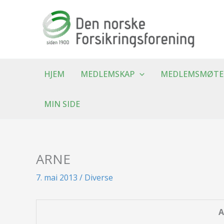
Hopp
rett
til
innholdet
HJEM
MEDLEMSKAP
MEDLEMSMØTE
MIN SIDE
ARNE
7. mai 2013
/
Diverse