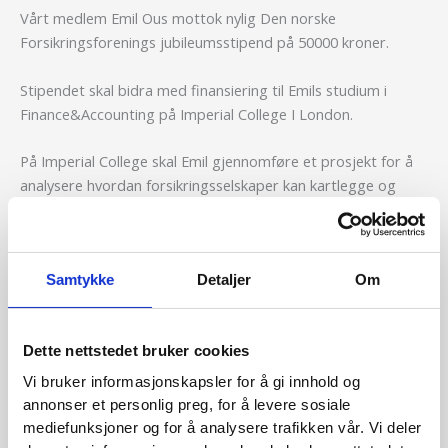
Vårt medlem Emil Ous mottok nylig Den norske
Forsikringsforenings jubileumsstipend på 50000 kroner.
Stipendet skal bidra med finansiering til Emils studium i
Finance&Accounting på Imperial College I London.
På Imperial College skal Emil gjennomføre et prosjekt for å
analysere hvordan forsikringsselskaper kan kartlegge og
prise fysisk klimarisiko, som flom, tørke og ekstremvær. Han
vil studere hvordan forsikringsmekanismer kan redusere
risiko i grønne investeringer slik at tiltak innen fornybar
energi og klimatilpasning blir mer attraktive for
Samtykke
Detaljer
Om
kapitalmarkedene.
En forutsetning for tildelingen av stipendet er at Emil ved
Dette nettstedet bruker cookies
avsluttet prosjekt
gir en presentasjon på ett av våre
Vi bruker informasjonskapsler for å gi innhold og
medlemsmøter. Det ser vi frem til!
annonser et personlig preg, for å levere sosiale
mediefunksjoner og for å analysere trafikken vår. Vi deler