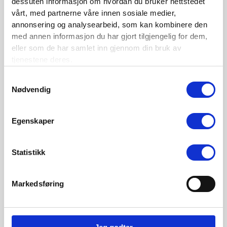
dessuten informasjon om hvordan du bruker nettstedet
vårt, med partnerne våre innen sosiale medier,
annonsering og analysearbeid, som kan kombinere den
med annen informasjon du har gjort tilgjengelig for dem,
eller som de har samlet inn gjennom din bruk av
tjenestene deres.
Samtykkevalg
Nødvendig
Egenskaper
Statistikk
Emil Ous mottok foreningens
jubileumsstipend i september
2025.
Markedsføring