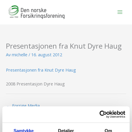
Hopp
rett
til
innholdet
Presentasjonen fra Knut Dyre Haug
Av
michelle
/
16. august 2012
Presentasjonen fra Knut Dyre Haug
2008 Presentasjon Dyre Haug
←
Forrige Media
Samtykke
Detaljer
Om