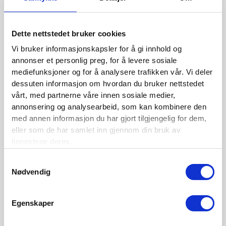
BLI MEDLEM
Dette nettstedet bruker cookies
Se medlemsfordeler og bli medlem her
Vi bruker informasjonskapsler for å gi innhold og
annonser et personlig preg, for å levere sosiale
mediefunksjoner og for å analysere trafikken vår. Vi deler
Siste nytt
dessuten informasjon om hvordan du bruker nettstedet
vårt, med partnerne våre innen sosiale medier,
Nordisk Forsikringstidsskrift nr. 1/2026
annonsering og analysearbeid, som kan kombinere den
med annen informasjon du har gjort tilgjengelig for dem,
Nominer din kandidat til Forsikringsprisen 2025
eller som de har samlet inn gjennom din bruk av
Nordisk Forsikringstidsskrift nr. 1/2025
tjenestene deres.
Nordisk Forsikringstidsskrift nr. 4/2024
Samtykkevalg
Nødvendig
Nordisk Forsikringstidsskrift nr. 3/2024
Nordisk Forsikringstidsskrift nr. 2/2024
Egenskaper
Nordisk Forsikringstidsskrift nr. 1/2024