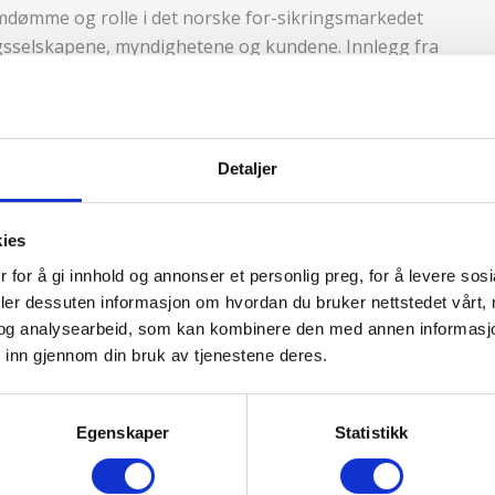
dømme og rolle i det norske for-sikringsmarkedet
gsselskapene, myndighetene og kundene. Innlegg fra
Detaljer
sikringsselskapene, myndighetene og kundene? Har
kies
 – eller har også andre aktører innen
 for å gi innhold og annonser et personlig preg, for å levere sos
s i noen belastende episoder?
deler dessuten informasjon om hvordan du bruker nettstedet vårt,
og analysearbeid, som kan kombinere den med annen informasjon d
 gjensidig avhengige av hverandre?
 inn gjennom din bruk av tjenestene deres.
for f.eks. produktutvikling og plassering av
Egenskaper
Statistikk