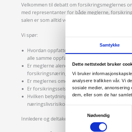
Velkommen til debatt om forsikringsmeglernes om
med representanter for både meglerne, forsikrin
salen er som alltid velkomne!
Vi spør:
Samtykke
Hvordan oppfattes meglernes omdømme av for
alle samme oppfatning eller er det ulike syn?
Dette nettstedet bruker coo
Er meglerne alene ansvarlige for sitt omdømme
forsikringsnæringen ansvar for dette?
Vi bruker informasjonskapsler
Er meglernes omdømme i realiteten godt – tras
analysere trafikken vår. Vi 
sosiale medier, annonsering 
Er forsikringsselskaper og forsikringsmeglere
dem, eller som de har samlet
Hvilken betydning har forsikringsmeglerne hatt 
næringslivsrisikoer?
Samtykkevalg
Nødvendig
Innledere og deltakere i paneldebatten blir: