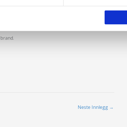
kringsmegleres Forening
ilsynet
sikring AS
ebrand.
Neste Innlegg
→