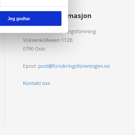
Kontaktinformasjon
Jeg godtar
Den norske Forsikringsforening
Voksenkollveien 112B
0790 Oslo
Epost:
post@forsikringsforeningen.no
Kontakt oss