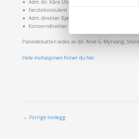
Adm. dir. Kåre Ulvin, styreleder i Norske Forsi
Førstekonsulent Tom Berger Trondsen, Kreditt
Adm. direktør Bjørn Erik Simenstad, Industrifor
Konserndirektør Nils Arne Fagerli, Gjensidige
Paneldebatten ledes av dir. Arve G. Myrvang, Stor
Hele invitasjonen finner du her.
←
Forrige Innlegg