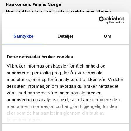
Haakonsen, Finans Norge
Nye trafikkskadetall fra forsikringsselskapene, Statens
Vegvesen og
Statistisk Sentralbyrå (SSB) bekrefter at de
yngste og de eldste bilførerne
fortsatt er farligst bak rattet.
Menn er generelt sterkest representert i
skadestatistikken,
Samtykke
Detaljer
Om
og spesielt de yngste.
Klikk her for å lese denne
artikkelen:
http://www.nft.nu/node/1856
Dette nettstedet bruker cookies
Vi bruker informasjonskapsler for å gi innhold og
Skadeforsikring i Norge 2013: Mye vann og brann av
annonser et personlig preg, for å levere sosiale
Kari Mørk, Finans
Norge
mediefunksjoner og for å analysere trafikken vår. Vi deler
Foreløpig resultat i norske skadeforsikringsselskaper viser et
dessuten informasjon om hvordan du bruker nettstedet
samlet
overskudd på 13,9 milliarder kroner før
vårt, med partnerne våre innen sosiale medier,
skattekostnad for 2013. Dette er
en resultatforverring på 1,1
annonsering og analysearbeid, som kan kombinere den
milliarder kr i forhold til 2012.
Hovedårsaken er noe flere
med annen informasjon du har gjort tilgjengelig for dem,
skader og kostnader. Likevel må det
forsikringstekniske
eller som de har samlet inn gjennom din bruk av
resultatet anses som godt. Dette skyldes
tjenestene deres.
at
forsikringsselskapene fortsatt har fokus på effektiv drift.
Klikk her for å lese denne