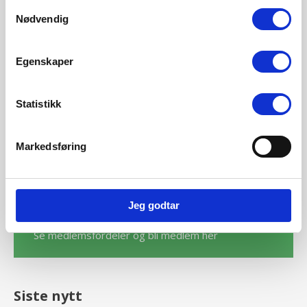
Samtykkevalg
Nødvendig
Egenskaper
Statistikk
←
Forrige Innlegg
Neste Innlegg
→
Markedsføring
BLI MEDLEM
Jeg godtar
Se medlemsfordeler og bli medlem her
Siste nytt