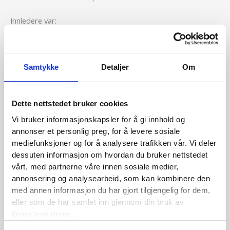
Innledere var:
Seniorrådgiver Øistein Medlien, Grieg Investor
Førsteamanuensis Espen Henriksen, Institutt for finans på BI
Samtykke
Detaljer
Om
Håvard Gulbrandsen, adm.dir KLP Kapitalforvaltning
Møteleder var Roar Grønstad, kommunikasjonsrådgiver i
Dette nettstedet bruker cookies
KLP.
Vi bruker informasjonskapsler for å gi innhold og
Opptak av møtet:
annonser et personlig preg, for å levere sosiale
mediefunksjoner og for å analysere trafikken vår. Vi deler
dessuten informasjon om hvordan du bruker nettstedet
vårt, med partnerne våre innen sosiale medier,
annonsering og analysearbeid, som kan kombinere den
med annen informasjon du har gjort tilgjengelig for dem,
eller som de har samlet inn gjennom din bruk av
tjenestene deres.