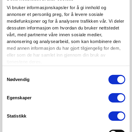
Siste nytt
Vi bruker informasjonskapsler for å gi innhold og
annonser et personlig preg, for å levere sosiale
Nordisk Forsikringstidsskrift nr. 1/2026
mediefunksjoner og for å analysere trafikken vår. Vi deler
dessuten informasjon om hvordan du bruker nettstedet
Nominer din kandidat til Forsikringsprisen 2025
vårt, med partnerne våre innen sosiale medier,
Nordisk Forsikringstidsskrift nr. 1/2025
annonsering og analysearbeid, som kan kombinere den
med annen informasjon du har gjort tilgjengelig for dem,
Nordisk Forsikringstidsskrift nr. 4/2024
eller som de har samlet inn gjennom din bruk av
Nordisk Forsikringstidsskrift nr. 3/2024
tjenestene deres.
Nordisk Forsikringstidsskrift nr. 2/2024
Samtykkevalg
Nødvendig
Nordisk Forsikringstidsskrift nr. 1/2024
Nordisk Forsikringstidsskrift nr. 4/2023
Egenskaper
Kontaktinformasjon
Statistikk
Den norske Forsikringsforening