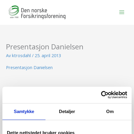
Hopp
rett
til
innholdet
Presentasjon Danielsen
Av
ktrosdahl
/
25. april 2013
Presentasjon Danielsen
BLI MEDLEM
Samtykke
Detaljer
Om
Se medlemsfordeler og bli medlem her
Dette nettstedet bruker cookies