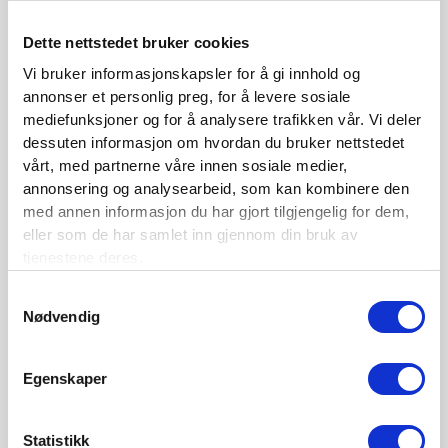
Se medlemsfordeler og bli medlem her
Dette nettstedet bruker cookies
Vi bruker informasjonskapsler for å gi innhold og
annonser et personlig preg, for å levere sosiale
Siste nytt
mediefunksjoner og for å analysere trafikken vår. Vi deler
dessuten informasjon om hvordan du bruker nettstedet
Nordisk Forsikringstidsskrift nr. 1/2026
vårt, med partnerne våre innen sosiale medier,
annonsering og analysearbeid, som kan kombinere den
Nominer din kandidat til Forsikringsprisen 2025
med annen informasjon du har gjort tilgjengelig for dem,
Nordisk Forsikringstidsskrift nr. 1/2025
eller som de har samlet inn gjennom din bruk av
tjenestene deres.
Nordisk Forsikringstidsskrift nr. 4/2024
Samtykkevalg
Nordisk Forsikringstidsskrift nr. 3/2024
Nødvendig
Nordisk Forsikringstidsskrift nr. 2/2024
Nordisk Forsikringstidsskrift nr. 1/2024
Egenskaper
Nordisk Forsikringstidsskrift nr. 4/2023
Statistikk