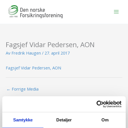
Hopp
rett
til
innholdet
Fagsjef Vidar Pedersen, AON
Av
Fredrik Haugen
/
27. april 2017
Fagsjef Vidar Pedersen, AON
←
Forrige Media
Samtykke
Detaljer
Om
BLI MEDLEM