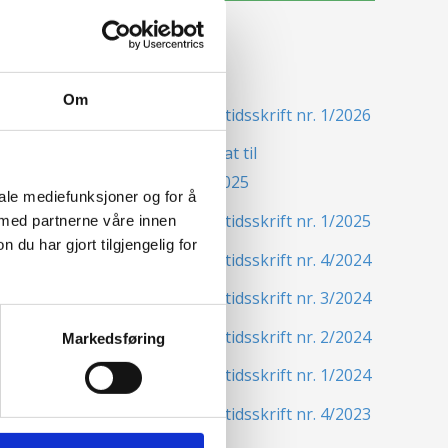
Siste nytt
Om
Nordisk Forsikringstidsskrift nr. 1/2026
Nominer din kandidat til
Forsikringsprisen 2025
iale mediefunksjoner og for å
Nordisk Forsikringstidsskrift nr. 1/2025
 med partnerne våre innen
u har gjort tilgjengelig for
Nordisk Forsikringstidsskrift nr. 4/2024
Nordisk Forsikringstidsskrift nr. 3/2024
Nordisk Forsikringstidsskrift nr. 2/2024
Markedsføring
Nordisk Forsikringstidsskrift nr. 1/2024
Nordisk Forsikringstidsskrift nr. 4/2023