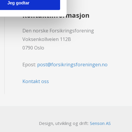
Jeg godtar
Kontaktinformasjon
Den norske Forsikringsforening
Voksenkollveien 112B
0790 Oslo
Epost:
post@forsikringsforeningen.no
Kontakt oss
Design, utvikling og drift:
Senson AS