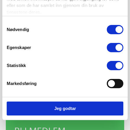
eller som de har samlet inn gjennom din bruk av
tjenestene deres.
Samtykkevalg
Nødvendig
Egenskaper
Statistikk
Markedsføring
←
Forrige Medlemsmøter
Neste Medlemsmøter
→
Jeg godtar