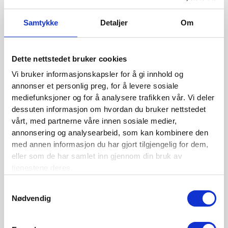
←
Forrige Media
Samtykke
Detaljer
Om
Dette nettstedet bruker cookies
BLI MEDLEM
Vi bruker informasjonskapsler for å gi innhold og
Se medlemsfordeler og bli medlem her
annonser et personlig preg, for å levere sosiale
mediefunksjoner og for å analysere trafikken vår. Vi deler
dessuten informasjon om hvordan du bruker nettstedet
vårt, med partnerne våre innen sosiale medier,
Siste nytt
annonsering og analysearbeid, som kan kombinere den
med annen informasjon du har gjort tilgjengelig for dem,
Nordisk Forsikringstidsskrift nr. 1/2026
eller som de har samlet inn gjennom din bruk av
tjenestene deres.
Nominer din kandidat til Forsikringsprisen 2025
Samtykkevalg
Nordisk Forsikringstidsskrift nr. 1/2025
Nødvendig
Nordisk Forsikringstidsskrift nr. 4/2024