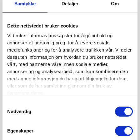
Samtykke
Detaljer
Om
BLI MEDLEM
Dette nettstedet bruker cookies
Se medlemsfordeler og bli medlem her
Vi bruker informasjonskapsler for å gi innhold og
annonser et personlig preg, for å levere sosiale
mediefunksjoner og for å analysere trafikken vår. Vi deler
dessuten informasjon om hvordan du bruker nettstedet
Siste nytt
vårt, med partnerne våre innen sosiale medier,
annonsering og analysearbeid, som kan kombinere den
Nordisk Forsikringstidsskrift nr. 1/2026
med annen informasjon du har gjort tilgjengelig for dem,
eller som de har samlet inn gjennom din bruk av
Nominer din kandidat til Forsikringsprisen 2025
tjenestene deres.
Nordisk Forsikringstidsskrift nr. 1/2025
Samtykkevalg
Nordisk Forsikringstidsskrift nr. 4/2024
Nødvendig
Nordisk Forsikringstidsskrift nr. 3/2024
Egenskaper
Nordisk Forsikringstidsskrift nr. 2/2024