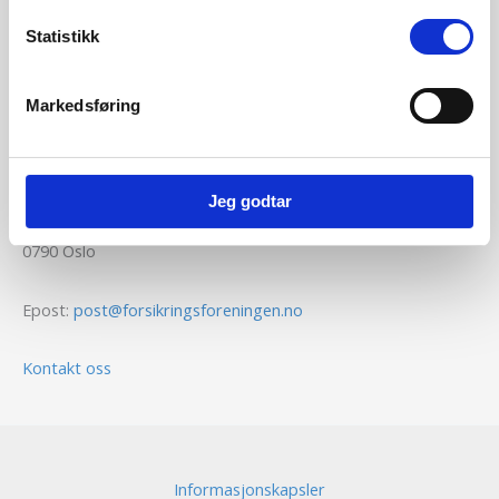
Nordisk Forsikringstidsskrift nr. 1/2024
Statistikk
Nordisk Forsikringstidsskrift nr. 4/2023
Markedsføring
Kontaktinformasjon
Den norske Forsikringsforening
Jeg godtar
Voksenkollveien 112B
0790 Oslo
Epost:
post@forsikringsforeningen.no
Kontakt oss
Informasjonskapsler