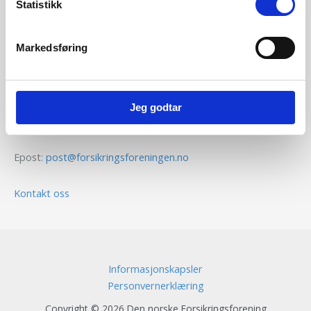
Statistikk
Kontaktinformasjon
Markedsføring
Den norske Forsikringsforening
Voksenkollveien 112B
Jeg godtar
0790 Oslo
Epost:
post@forsikringsforeningen.no
Kontakt oss
Informasjonskapsler
Personvernerklæring
Copyright © 2026 Den norske Forsikringsforening