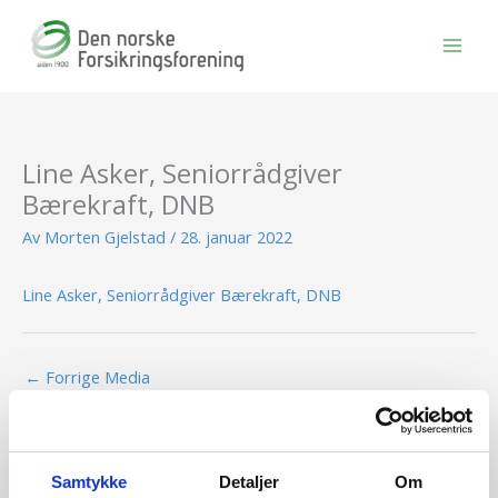
Hopp
rett
til
innholdet
Line Asker, Seniorrådgiver
Bærekraft, DNB
Av
Morten Gjelstad
/
28. januar 2022
Line Asker, Seniorrådgiver Bærekraft, DNB
←
Forrige Media
Samtykke
Detaljer
Om