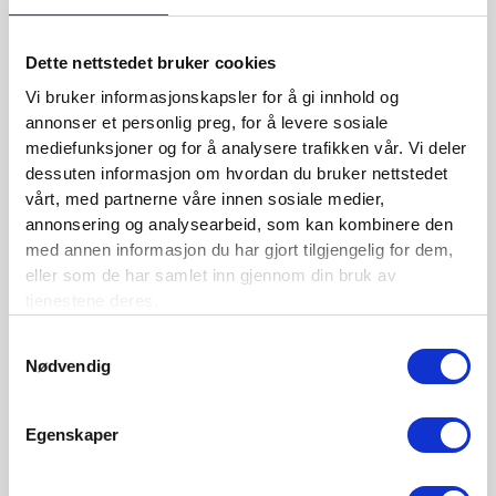
BLI MEDLEM
Se medlemsfordeler og bli medlem her
Dette nettstedet bruker cookies
Vi bruker informasjonskapsler for å gi innhold og
annonser et personlig preg, for å levere sosiale
mediefunksjoner og for å analysere trafikken vår. Vi deler
Siste nytt
dessuten informasjon om hvordan du bruker nettstedet
vårt, med partnerne våre innen sosiale medier,
Nordisk Forsikringstidsskrift nr. 1/2026
annonsering og analysearbeid, som kan kombinere den
Nominer din kandidat til Forsikringsprisen 2025
med annen informasjon du har gjort tilgjengelig for dem,
eller som de har samlet inn gjennom din bruk av
Nordisk Forsikringstidsskrift nr. 1/2025
tjenestene deres.
Nordisk Forsikringstidsskrift nr. 4/2024
Samtykkevalg
Nødvendig
Nordisk Forsikringstidsskrift nr. 3/2024
Nordisk Forsikringstidsskrift nr. 2/2024
Egenskaper
Nordisk Forsikringstidsskrift nr. 1/2024
Nordisk Forsikringstidsskrift nr. 4/2023