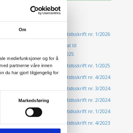
Siste nytt
Om
Nordisk Forsikringstidsskrift nr. 1/2026
Nominer din kandidat til
Forsikringsprisen 2025
iale mediefunksjoner og for å
Nordisk Forsikringstidsskrift nr. 1/2025
 med partnerne våre innen
u har gjort tilgjengelig for
Nordisk Forsikringstidsskrift nr. 4/2024
Nordisk Forsikringstidsskrift nr. 3/2024
Nordisk Forsikringstidsskrift nr. 2/2024
Markedsføring
Nordisk Forsikringstidsskrift nr. 1/2024
Nordisk Forsikringstidsskrift nr. 4/2023