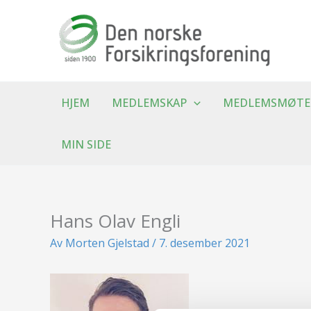
Hopp
rett
til
innholdet
HJEM
MEDLEMSKAP
MEDLEMSMØTE
MIN SIDE
Hans Olav Engli
Av
Morten Gjelstad
/
7. desember 2021