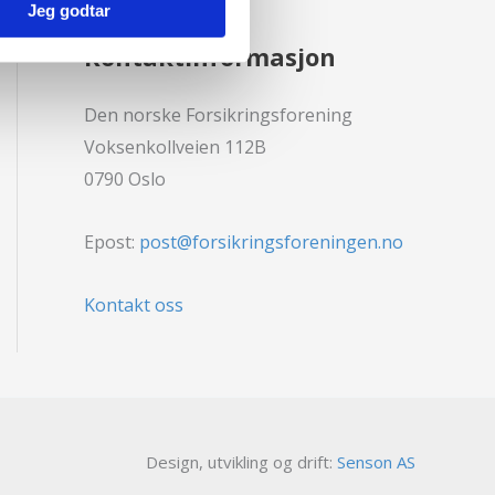
Jeg godtar
Kontaktinformasjon
Den norske Forsikringsforening
Voksenkollveien 112B
0790 Oslo
Epost:
post@forsikringsforeningen.no
Kontakt oss
Design, utvikling og drift:
Senson AS