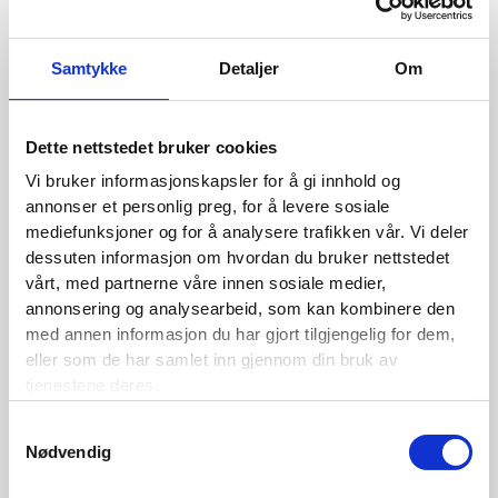
←
Forrige Media
Samtykke
Detaljer
Om
Dette nettstedet bruker cookies
BLI MEDLEM
Vi bruker informasjonskapsler for å gi innhold og
annonser et personlig preg, for å levere sosiale
Se medlemsfordeler og bli medlem her
mediefunksjoner og for å analysere trafikken vår. Vi deler
dessuten informasjon om hvordan du bruker nettstedet
vårt, med partnerne våre innen sosiale medier,
annonsering og analysearbeid, som kan kombinere den
Siste nytt
med annen informasjon du har gjort tilgjengelig for dem,
eller som de har samlet inn gjennom din bruk av
Nordisk Forsikringstidsskrift nr. 1/2026
tjenestene deres.
Nominer din kandidat til Forsikringsprisen 2025
Samtykkevalg
Nødvendig
Nordisk Forsikringstidsskrift nr. 1/2025