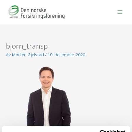
Hopp
rett
til
innholdet
bjorn_transp
Av
Morten Gjelstad
/
10. desember 2020