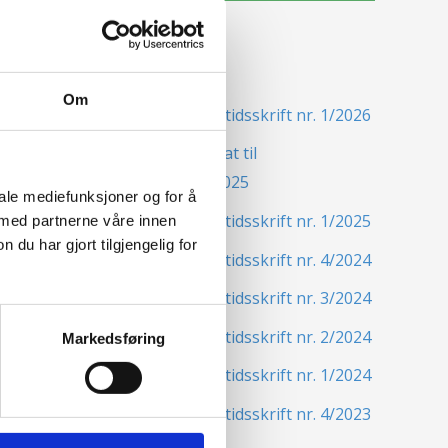
Siste nytt
Om
Nordisk Forsikringstidsskrift nr. 1/2026
Nominer din kandidat til
Forsikringsprisen 2025
iale mediefunksjoner og for å
Nordisk Forsikringstidsskrift nr. 1/2025
 med partnerne våre innen
u har gjort tilgjengelig for
Nordisk Forsikringstidsskrift nr. 4/2024
Nordisk Forsikringstidsskrift nr. 3/2024
Nordisk Forsikringstidsskrift nr. 2/2024
Markedsføring
Nordisk Forsikringstidsskrift nr. 1/2024
Nordisk Forsikringstidsskrift nr. 4/2023