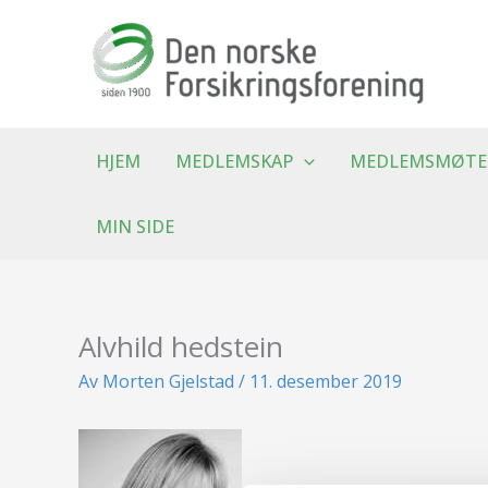
Hopp
rett
til
innholdet
HJEM
MEDLEMSKAP
MEDLEMSMØTE
MIN SIDE
Alvhild hedstein
Av
Morten Gjelstad
/
11. desember 2019