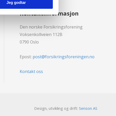
Jeg godtar
Kontaktinformasjon
Den norske Forsikringsforening
Voksenkollveien 112B
0790 Oslo
Epost:
post@forsikringsforeningen.no
Kontakt oss
Design, utvikling og drift:
Senson AS