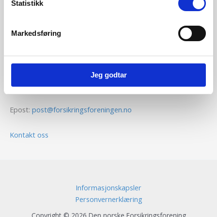
Statistikk
Kontaktinformasjon
Markedsføring
Den norske Forsikringsforening
Voksenkollveien 112B
Jeg godtar
0790 Oslo
Epost:
post@forsikringsforeningen.no
Kontakt oss
Informasjonskapsler
Personvernerklæring
Copyright © 2026 Den norske Forsikringsforening