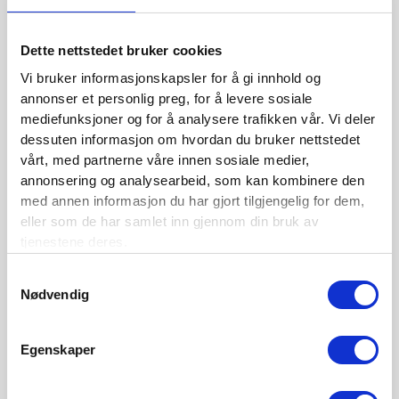
BLI MEDLEM
Se medlemsfordeler og bli medlem her
Dette nettstedet bruker cookies
Vi bruker informasjonskapsler for å gi innhold og
annonser et personlig preg, for å levere sosiale
mediefunksjoner og for å analysere trafikken vår. Vi deler
Siste nytt
dessuten informasjon om hvordan du bruker nettstedet
vårt, med partnerne våre innen sosiale medier,
Nordisk Forsikringstidsskrift nr. 1/2026
annonsering og analysearbeid, som kan kombinere den
Nominer din kandidat til Forsikringsprisen 2025
med annen informasjon du har gjort tilgjengelig for dem,
eller som de har samlet inn gjennom din bruk av
Nordisk Forsikringstidsskrift nr. 1/2025
tjenestene deres.
Nordisk Forsikringstidsskrift nr. 4/2024
Samtykkevalg
Nødvendig
Nordisk Forsikringstidsskrift nr. 3/2024
Nordisk Forsikringstidsskrift nr. 2/2024
Egenskaper
Nordisk Forsikringstidsskrift nr. 1/2024
Nordisk Forsikringstidsskrift nr. 4/2023