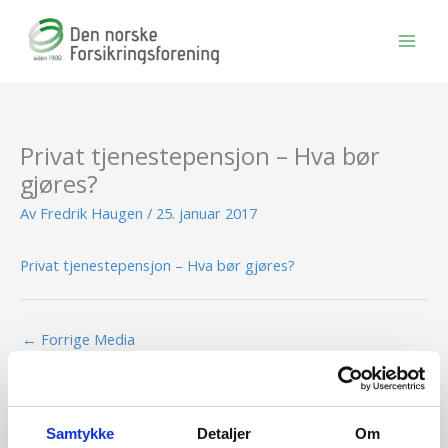
Hopp
rett
til
innholdet
Privat tjenestepensjon – Hva bør
gjøres?
Av
Fredrik Haugen
/
25. januar 2017
Privat tjenestepensjon – Hva bør gjøres?
←
Forrige Media
Samtykke
Detaljer
Om