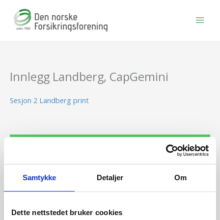
Hopp
rett
til
innholdet
Innlegg Landberg, CapGemini
Sesjon 2 Landberg print
BLI MEDLEM
Se medlemsfordeler og bli medlem her
Samtykke
Detaljer
Om
Dette nettstedet bruker cookies
Siste nytt