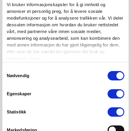
Vi bruker informasjonskapsler for å gi innhold og
annonser et personlig preg, for å levere sosiale
Nordisk Forsikringstidsskrift nr. 1/2026
mediefunksjoner og for å analysere trafikken vår. Vi deler
Nominer din kandidat til Forsikringsprisen 2025
dessuten informasjon om hvordan du bruker nettstedet
vårt, med partnerne våre innen sosiale medier,
Nordisk Forsikringstidsskrift nr. 1/2025
annonsering og analysearbeid, som kan kombinere den
Nordisk Forsikringstidsskrift nr. 4/2024
med annen informasjon du har gjort tilgjengelig for dem,
eller som de har samlet inn gjennom din bruk av
Nordisk Forsikringstidsskrift nr. 3/2024
tjenestene deres.
Nordisk Forsikringstidsskrift nr. 2/2024
Samtykkevalg
Nødvendig
Nordisk Forsikringstidsskrift nr. 1/2024
Nordisk Forsikringstidsskrift nr. 4/2023
Egenskaper
Kontaktinformasjon
Statistikk
Den norske Forsikringsforening
Markedsføring