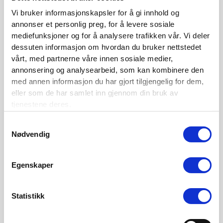
Siste nytt
Vi bruker informasjonskapsler for å gi innhold og
annonser et personlig preg, for å levere sosiale
Nordisk Forsikringstidsskrift nr. 1/2026
mediefunksjoner og for å analysere trafikken vår. Vi deler
dessuten informasjon om hvordan du bruker nettstedet
Nominer din kandidat til Forsikringsprisen 2025
vårt, med partnerne våre innen sosiale medier,
Nordisk Forsikringstidsskrift nr. 1/2025
annonsering og analysearbeid, som kan kombinere den
med annen informasjon du har gjort tilgjengelig for dem,
Nordisk Forsikringstidsskrift nr. 4/2024
eller som de har samlet inn gjennom din bruk av
Nordisk Forsikringstidsskrift nr. 3/2024
tjenestene deres.
Nordisk Forsikringstidsskrift nr. 2/2024
Samtykkevalg
Nødvendig
Nordisk Forsikringstidsskrift nr. 1/2024
Nordisk Forsikringstidsskrift nr. 4/2023
Egenskaper
Kontaktinformasjon
Statistikk
Den norske Forsikringsforening