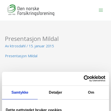
Hopp
rett
til
innholdet
Presentasjon Mildal
Av
ktrosdahl
/
15. januar 2015
Presentasjon Mildal
BLI MEDLEM
Samtykke
Detaljer
Om
Se medlemsfordeler og bli medlem her
Dette nettstedet bruker cookies