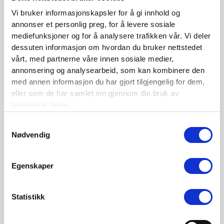
Siste nytt
Vi bruker informasjonskapsler for å gi innhold og
annonser et personlig preg, for å levere sosiale
Nordisk Forsikringstidsskrift nr. 1/2026
mediefunksjoner og for å analysere trafikken vår. Vi deler
dessuten informasjon om hvordan du bruker nettstedet
Nominer din kandidat til Forsikringsprisen 2025
vårt, med partnerne våre innen sosiale medier,
Nordisk Forsikringstidsskrift nr. 1/2025
annonsering og analysearbeid, som kan kombinere den
med annen informasjon du har gjort tilgjengelig for dem,
Nordisk Forsikringstidsskrift nr. 4/2024
eller som de har samlet inn gjennom din bruk av
Nordisk Forsikringstidsskrift nr. 3/2024
tjenestene deres.
Nordisk Forsikringstidsskrift nr. 2/2024
Samtykkevalg
Nødvendig
Nordisk Forsikringstidsskrift nr. 1/2024
Nordisk Forsikringstidsskrift nr. 4/2023
Egenskaper
Kontaktinformasjon
Statistikk
Den norske Forsikringsforening