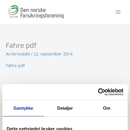
Hopp
rett
til
innholdet
Fahre pdf
Av
ktrosdahl
/
22. september 2014
Fahre pdf
BLI MEDLEM
Samtykke
Detaljer
Om
Se medlemsfordeler og bli medlem her
Dette nettstedet bruker cookies