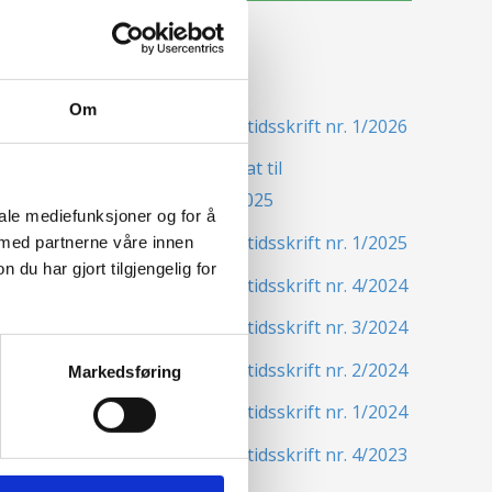
Siste nytt
Om
Nordisk Forsikringstidsskrift nr. 1/2026
Nominer din kandidat til
Forsikringsprisen 2025
iale mediefunksjoner og for å
Nordisk Forsikringstidsskrift nr. 1/2025
 med partnerne våre innen
u har gjort tilgjengelig for
Nordisk Forsikringstidsskrift nr. 4/2024
Nordisk Forsikringstidsskrift nr. 3/2024
Nordisk Forsikringstidsskrift nr. 2/2024
Markedsføring
Nordisk Forsikringstidsskrift nr. 1/2024
Nordisk Forsikringstidsskrift nr. 4/2023