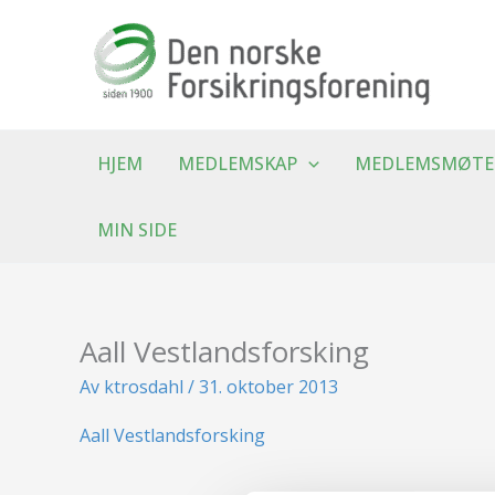
Hopp
rett
til
innholdet
HJEM
MEDLEMSKAP
MEDLEMSMØTE
MIN SIDE
Aall Vestlandsforsking
Av
ktrosdahl
/
31. oktober 2013
Aall Vestlandsforsking