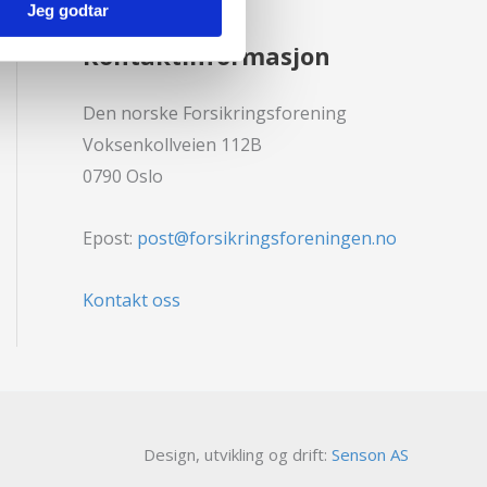
Jeg godtar
Kontaktinformasjon
Den norske Forsikringsforening
Voksenkollveien 112B
0790 Oslo
Epost:
post@forsikringsforeningen.no
Kontakt oss
Design, utvikling og drift:
Senson AS