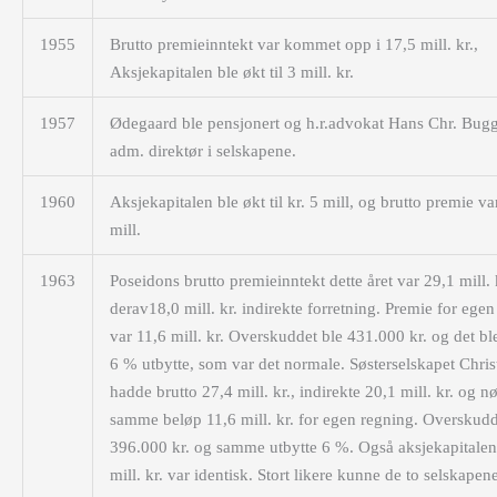
1955
Brutto premieinntekt var kommet opp i 17,5 mill. kr.,
Aksjekapitalen ble økt til 3 mill. kr.
1957
Ødegaard ble pensjonert og h.r.advokat Hans Chr. Bugg
adm. direktør i selskapene.
1960
Aksjekapitalen ble økt til kr. 5 mill, og brutto premie va
mill.
1963
Poseidons brutto premieinntekt dette året var 29,1 mill. k
derav18,0 mill. kr. indirekte forretning. Premie for ege
var 11,6 mill. kr. Overskuddet ble 431.000 kr. og det ble
6 % utbytte, som var det normale. Søsterselskapet Chris
hadde brutto
27,4 mill. kr., indirekte 20,1 mill. kr. og n
samme beløp 11,6 mill. kr. for egen regning. Overskudd
396.000 kr. og samme utbytte 6 %. Også aksjekapitalen
mill. kr. var identisk. Stort likere kunne de to selskapen