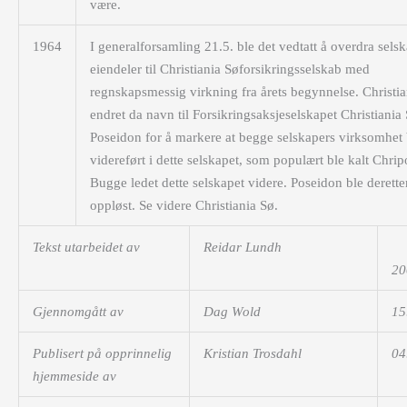
være.
1964
I generalforsamling 21.5. ble det vedtatt å overdra selsk
eiendeler til Christiania Søforsikringsselskab med
regnskapsmessig virkning fra årets begynnelse. Christia
endret da navn til Forsikringsaksjeselskapet Christiania
Poseidon for å markere at begge selskapers virksomhet 
videreført i dette selskapet, som populært ble kalt Chri
Bugge ledet dette selskapet videre. Poseidon ble derette
oppløst. Se videre Christiania Sø.
Tekst utarbeidet av
Reidar Lundh
20
Gjennomgått av
Dag Wold
15
Publisert på opprinnelig
Kristian Trosdahl
04
hjemmeside av