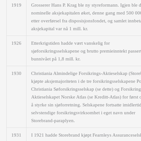
1919
Grosserer Hans P. Krag ble ny styreformann. Igjen ble 
nominelle aksje­­­kapitalen øket, denne gang med 500 000
etter overførsel fra disposisjonsfondet, og samlet innbeta
aksjekapital var nå 1 mill. kr.
1926
Etterkrigstiden hadde vært vanskelig for
sjøforsikringsselskapene og brutto premieinntekt passer
bunnivået på 1,8 mill. kr.
1930
Christiania Almindelige Forsikrings-Aktieselskap (Stor
kjøpte aksjemajoriteten i de tre forsikringsselskapene P
Christiania Søforsikringsselskap (se dette) og Forsikring
Aktieselskapet Norske Atlas (se Kreditt-Atlas) for først 
å styrke sin sjøforretning. Selskapene fortsatte imidlertid
selvstendige forsikringsvirksomhet i eget navn under
Storebrand-paraplyen.
1931
I 1921 hadde Storebrand kjøpt Fearnleys Assurancesel