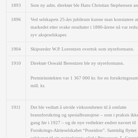
1893
Som ny adm. direktør ble Hans Christian Stephensen ans
1896
Ved selskapets 25-års jubileum kunne man konstatere a
markedet etter svake resultater i 1880-årene nå var redus
syv aksjeselskaper.
1904
Skipsreder W.P. Lorentzen overtok som styreformann.
1910
Direktør Oswald Berentzen ble ny styreformann.
Premieinntekten var 1 367 000 kr. for en forsikringssu
mill. kr.
1911
Det ble vedtatt å utvide virksomheten til å omfatte
brannforsikring og spesialbransjene – som i praksis ikk
gang før i 1927 – og de nye vedtekter endret navnet til
Forsikrings-Aktieselskabet “Poseidon”. Samtidig flyttet
selskapet til sin nyinnkjøpte gård i Prinsensgt. 5. Grunn