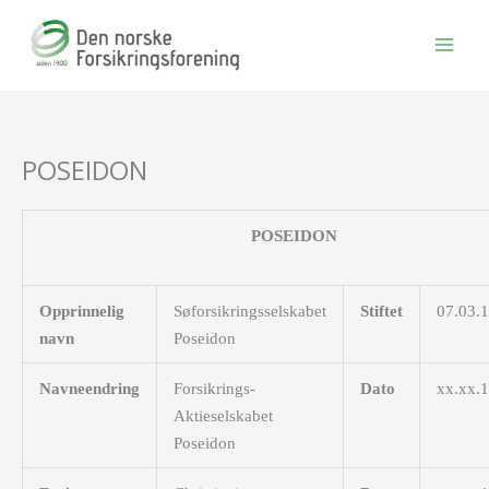
Hopp
rett
til
innholdet
POSEIDON
POSEIDON
Opprinnelig
Søforsikringsselskabet
Stiftet
07.03.
navn
Poseidon
Navneendring
Forsikrings-
Dato
xx.xx.
Aktieselskabet
Poseidon