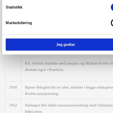
selskaper.
Statistikk
1937
Direktør O.K. Norderhaug i Storebrand ble ny styrefor
Markedsføring
1941
Direktør Bjarne Ødegaard i Storebrand overtok som
styreformann.
Jeg godtar
1945
Storebrands adm. direktør Per M. Hansson ble styrefor
selskapet fikk felles
regn­skapsavdeling med Christiania
P.A. Iversen fratrådte med pensjon og Michael Krohn b
direktør også i Poseidon.
1950
Bjarne Ødegård ble ny adm. direktør i begge selskapen
Krohns pensjonering.
1952
Selskapet fikk felles reassuranseordning med Christiani
felles styre.