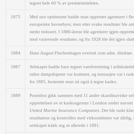
tegnet hele 60 % av
premie­inntekten.
1875
Med stor optimisme hadde man opprettet agenturer i fle
europeiske havnebyer, men etter svake resultater ble ant
sterkt redusert. I 1880-årene ble agenturer igjen opprett
med varierende resultater, og fra 1928 ble det igjen slutt
1884
Hans August Finchenhagen overtok som adm. direktør.
1887
Selskapet hadde bare tegnet vareforretning i seilskuteti
siden dampskipene var kommet, og tonnasjen var i rask
fra 1885, bestemte man nå også å tegne kasko.
1889
Poseidon gikk sammen med 11 andre skandinaviske sel
opprettelsen av et kaskoagentur i London under navnet
United Marine Insurance Companies
. Det ble raskt klar
resultatene og kontrollen med virksomheten var dårlig,
selskapet trakk seg ut allerede i 1891.