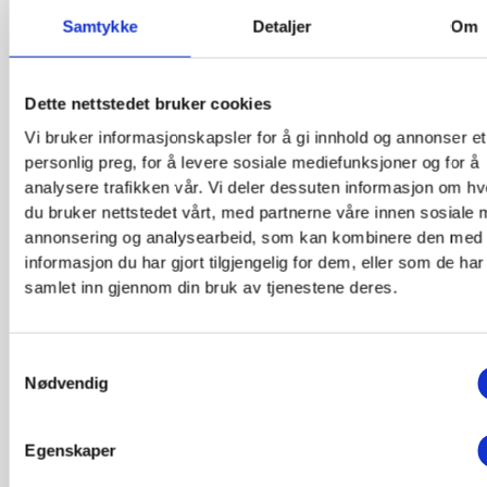
Poseidon. Den tidligere adm. direktør P. A. Iversen i No
Samtykke
Detaljer
Om
Atlas ble satt til å forestå avviklingen av dette selskape
ledelse av Storebrand.
Dette nettstedet bruker cookies
1933
For å forenkle driften ble det opprettet enkelte felles fu
Vi bruker informasjonskapsler for å gi innhold og annonser et
personlig preg, for å levere sosiale mediefunksjoner og for å
med Christiania Sø.
analysere trafikken vår. Vi deler dessuten informasjon om h
du bruker nettstedet vårt, med partnerne våre innen sosiale 
1934
Selskapets funksjonærer ble meldt inn i Storebrands
annonsering og analysearbeid, som kan kombinere den med
pensjonskasse.
informasjon du har gjort tilgjengelig for dem, eller som de har
samlet inn gjennom din bruk av tjenestene deres.
P. C. Hansson fratrådte som adm. direktør i Poseidon. P.
Iversen overtok, idet mesteparten av ryddejobben nå var
Norske Atlas.
Samtykkevalg
Nødvendig
1935
Som tegn på at et nærmere samarbeid var etablert mell
Poseidon og Christiania Sø ble Iversen og Christiania S
Egenskaper
direktør Michael Krohn utnevnt til ass. direktører i hve