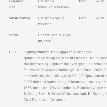
Fusjonert
Christiania
Dato
xx.xx.
med
Søforsikringsselskab
Navneendring
Christiania Sjø og
Dato
xx.xx.
Poseidon
Status
Opphørt som følge av
fusjonen
1871
Tegningsinnbydelsen til opprettelse av et nytt
sjøforsikringsselskap ble sendt ut i februar. Den ble mot
stor interesse, og kapitalen ble overtegnet, i Christiania 
få timer. Stiftelsesmøtet holdtes på Oslo børs allerede 7
nominelle aksjekapitalen var på 500 000 Spd., som tilsva
2 000 000 etter konvertering til kronemynt etter myntre
1876, men bare 10 % ble innbetalt. Blant innbyderne v
& Co. og Steen & Strøm i Oslo, samt And. H. Kiær og J
Co. i Fredrikstad. De største