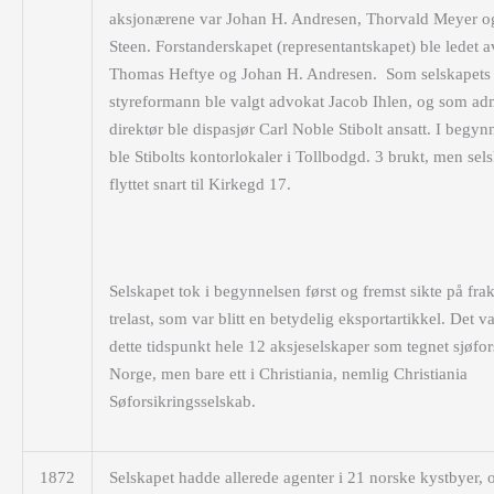
aksjonærene var Johan H. Andresen, Thorvald Meyer o
Steen. Forstanderskapet (representantskapet) ble ledet a
Thomas Heftye og Johan H. Andresen. Som selskapets
styreformann ble valgt advokat Jacob Ihlen, og som ad
direktør ble dispasjør Carl Noble Stibolt ansatt. I begyn
ble Stibolts kontorlokaler i Tollbodgd. 3 brukt, men sel
flyttet snart til Kirkegd 17.
Selskapet tok i begynnelsen først og fremst sikte på frak
trelast, som var blitt en betydelig eksportartikkel. Det v
dette tidspunkt hele 12 aksjeselskaper som tegnet sjøfors
Norge, men bare ett i Christiania, nemlig Christiania
Søforsikringsselskab.
1872
Selskapet hadde allerede agenter i 21 norske kystbyer, 