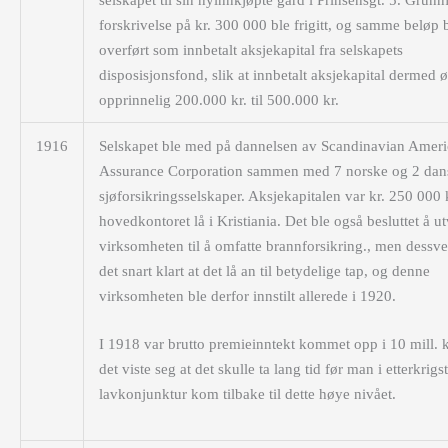
forskrivelse på kr. 300 000 ble frigitt, og samme beløp 
overført som innbetalt aksjekapital fra selskapets
disposisjonsfond, slik at innbetalt aksjekapital dermed ø
opprinnelig 200.000 kr. til 500.000 kr.
1916
Selskapet ble med på dannelsen av Scandinavian Amer
Assurance Corporation sammen med 7 norske og 2 dan
sjøforsikringsselskaper. Aksjekapitalen var kr. 250 000 
hovedkontoret lå i Kristiania. Det ble også besluttet å u
virksomheten til å omfatte brannforsikring., men dessve
det snart klart at det lå an til betydelige tap, og denne
virksomheten ble derfor innstilt allerede i 1920.
I 1918 var brutto premieinntekt kommet opp i 10 mill. 
det viste seg at det skulle ta lang tid før man i etterkrigs
lavkonjunktur kom tilbake til dette høye nivået.