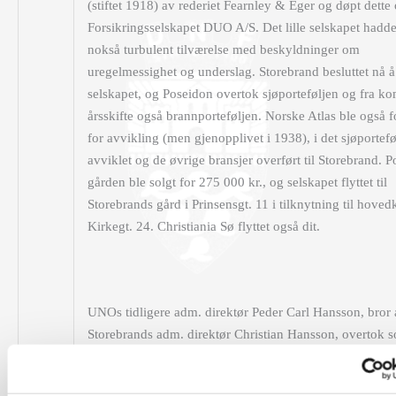
(stiftet 1918) av rederiet Fearnley & Eger og døpt dette 
Forsikringsselskapet DUO A/S. Det lille selskapet hadde
nokså turbulent tilværelse med beskyldninger om
uregelmessighet og underslag. Storebrand besluttet nå å
selskapet, og Poseidon overtok sjøporteføljen og fra 
årsskifte også brannporteføljen. Norske Atlas ble også f
for avvikling (men gjenopplivet i 1938), i det sjøportefø
avviklet og de øvrige bransjer overført til Storebrand. 
gården ble solgt for 275 000 kr., og selskapet flyttet til
Storebrands gård i Prinsensgt. 11 i tilknytning til hoved
Kirkegt. 24. Christiania Sø flyttet også dit.
UNOs tidligere adm. direktør Peder Carl Hansson, bror 
Storebrands adm. direktør Christian Hansson, overtok 
direktør i Poseidon etter Stephensen og fikk da ved Sto
overtagelse av selskapet sin bror som ny styreformann i