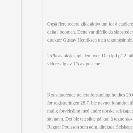
Også flere redere gikk aktivt inn for å etabler
delta i boomen. Dette var tilfelle da skipsr
direktør Gustav Henriksen uten tegningsinnb
25 % av aksjekapitalen hver. Den lød på 2 mi
videresalg av 1/5 av postene.
Konstituerende generalforsamling holdtes 20
før registreringen 28.7. ble navnet forandret t
mulig forveksling med andre norske selskaper 
sitt navn. Det ble tatt sikte på kun å tegne s
Ragnar Poulsson som adm. direktør. Selskapet