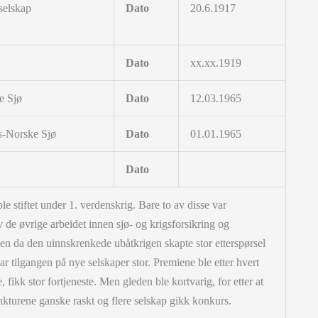
selskap
Dato
20.6.1917
Dato
xx.xx.1919
e Sjø
Dato
12.03.1965
is-Norske Sjø
Dato
01.01.1965
Dato
le stiftet under 1. verdenskrig. Bare to av disse var
av de øvrige arbeidet innen sjø- og krigsforsikring og
igen da den uinnskrenkede ubåtkrigen skapte stor etterspørsel
var tilgangen på nye selskaper stor. Premiene ble etter hvert
fikk stor fortjeneste. Men gleden ble kortvarig, for etter at
kturene ganske raskt og flere selskap gikk konkurs.