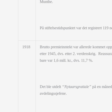
Munthe.
På stiftelsestidspunktet var det registrert 119
1918
Brutto premieinntekt var allerede kommet opp i
etter 1945, dvs. etter 2. verdenskrig. Reassur
bare var 1,6 mill. kr., dvs. 11,7 %.
Det ble utdelt
“Nytaarsgratiale”
på en måneds
avdelingssjefene.