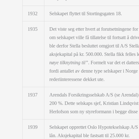
1932
Selskapet flyttet til Stortingsgaten 18.
1935
Det viste seg etter hvert at forutsetningene for
om selskapet ville få tillatelse til fortsatt å d
ble derfor Stella besluttet omgjort til A/S Stel
aksjekapital på kr. 500.000. Stella fikk felle
nøye tilknytning til”
. Formelt var det et datter
fordi antallet av denne type selskaper i Norge 
rederiinteressene dekket ute.
1937
Arendals Forsikringsselskab A/S (se Arendal) o
200 %. Dette selskaps sjef, Kristian Lindqvis
Herlofson som ny styreformann i begge disse 
1939
Selskapet opprettet Oslo Hypotekselskap A/S
lån. Aksjekapital ble fastsatt til 25.000 kr.