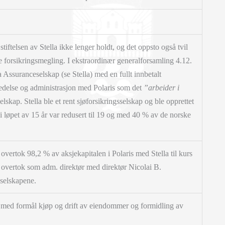
 stiftelsen av Stella ikke lenger holdt, og det oppsto også tvil
rive forsikrings­megling. I ekstraordinær generalforsamling 4.12.
la Assuranceselskap (se Stella) med en fullt innbetalt
s ledelse og administrasjon med Polaris som det
”arbeider i
selskap. Stella ble et rent sjøforsikringsselskap og ble opprettet
i løpet av 15 år var redusert til 19 og med
40 % av de norske
vertok 98,2 % av aksjekapitalen i Polaris med Stella til kurs
t overtok som adm. direktør med direktør Nicolai B.
selskapene.
 med formål kjøp og drift av eiendommer og formidling av