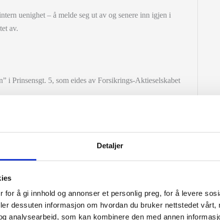
k intern uenighet – å melde seg ut av og senere inn igjen i
tet av.
n” i Prinsensgt. 5, som eides av Forsikrings-Aktieselskabet
Detaljer
kies
og med konservativ egenregningspolitikk var nettopremien bare
 for å gi innhold og annonser et personlig preg, for å levere sos
le kr. 400.000.
deler dessuten informasjon om hvordan du bruker nettstedet vårt,
og analysearbeid, som kan kombinere den med annen informasjon d