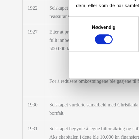
dem, eller som de har samlet
1922
Selskapet gikk sammen med A/S Wikborgs Assu
reassuranse for tegning av brannforsikring.
Samtykkevalg
Nødvendig
1927
Etter at premieinntekten nå var redusert til 4.0 
fullt innbetalt. Etter overførsel fra disposis
500.000 kr.
For å redusere omkostningene ble gasjene ti
1930
Selskapet vurderte samarbeid med Christiania
bortfalt.
1931
Selskapet begynte å tegne bilforsikring og stif
Aksjekapitalen i dette ble 10.000 kr. finansiert 