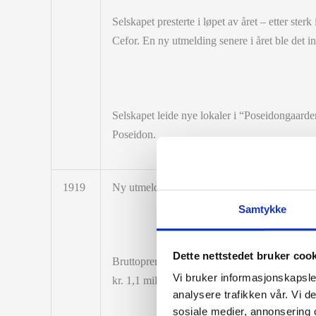
Selskapet presterte i løpet av året – etter ster
Cefor. En ny utmelding senere i året ble det in
Selskapet leide nye lokaler i “Poseidongaarde
Poseidon.
1919
Ny utmeldelse av Cefor ble foretatt.
Samtykke
Dette nettstedet bruker coo
Bruttopremie var nå sunket til 9,1 mill. kr. 
Vi bruker informasjonskapsler
kr. 1,1 mill. kr. Årets overskudd ble likevel he
analysere trafikken vår. Vi 
sosiale medier, annonsering 