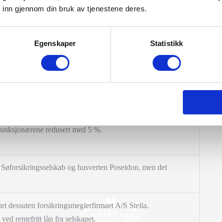
 inn gjennom din bruk av tjenestene deres.
ranceselskap (se Vega) om felleskontor og felles
Egenskaper
Statistikk
mill kr. brutto, ble aksjekapitalen nedskrevet til 1 mill. kr.
jonsfondet var reservefondet kommet opp i lovens krav på
l funksjonærene redusert med 5 %.
 Søforsikringsselskab og husverten Poseidon, men det
tet dessuten forsikringsmeglerfirmaet A/S Stella.
ved rentefritt lån fra selskapet.