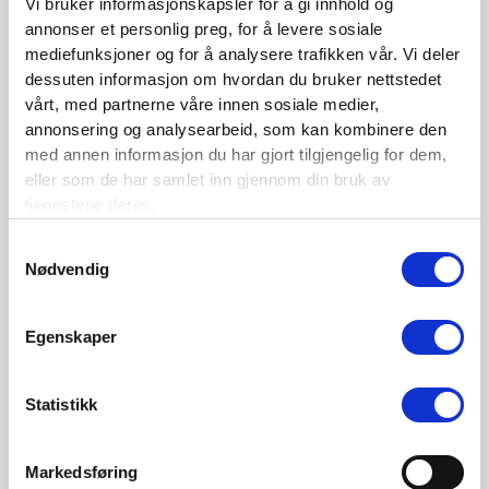
Vi bruker informasjonskapsler for å gi innhold og
Nordisk Forsikringstidsskrift nr. 1/2026
annonser et personlig preg, for å levere sosiale
mediefunksjoner og for å analysere trafikken vår. Vi deler
Nominer din kandidat til Forsikringsprisen 2025
dessuten informasjon om hvordan du bruker nettstedet
Nordisk Forsikringstidsskrift nr. 1/2025
vårt, med partnerne våre innen sosiale medier,
annonsering og analysearbeid, som kan kombinere den
Nordisk Forsikringstidsskrift nr. 4/2024
med annen informasjon du har gjort tilgjengelig for dem,
Nordisk Forsikringstidsskrift nr. 3/2024
eller som de har samlet inn gjennom din bruk av
tjenestene deres.
Nordisk Forsikringstidsskrift nr. 2/2024
Samtykkevalg
Nordisk Forsikringstidsskrift nr. 1/2024
Nødvendig
Nordisk Forsikringstidsskrift nr. 4/2023
Egenskaper
Kontaktinformasjon
Statistikk
Den norske Forsikringsforening
Voksenkollveien 112B
Markedsføring