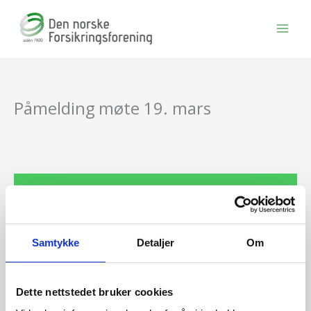
Hopp
rett
til
innholdet
Påmelding møte 19. mars
BLI MEDLEM
Se medlemsfordeler og bli medlem her
Samtykke
Detaljer
Om
Siste nytt
Dette nettstedet bruker cookies