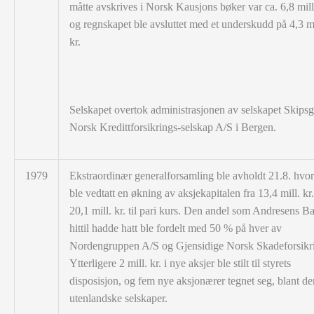
måtte avskrives i Norsk Kausjons bøker var ca. 6,8 mill.
og regnskapet ble avsluttet med et underskudd på 4,3 mi
kr.
Selskapet overtok administrasjonen av selskapet Skipsg
Norsk Kredittforsikrings-selskap A/S i Bergen.
1979
Ekstraordinær generalforsamling ble avholdt 21.8. hvor
ble vedtatt en økning av
aksjekapitalen fra 13,4 mill. kr. 
20,1 mill. kr. til pari kurs. Den andel som Andresens B
hittil hadde hatt ble fordelt med 50 % på hver av
Nordengruppen A/S og Gjensidige Norsk Skadeforsikr
Ytterligere 2 mill. kr. i nye aksjer ble stilt til styrets
disposisjon, og fem nye aksjonærer tegnet seg, blant de
utenlandske selskaper.