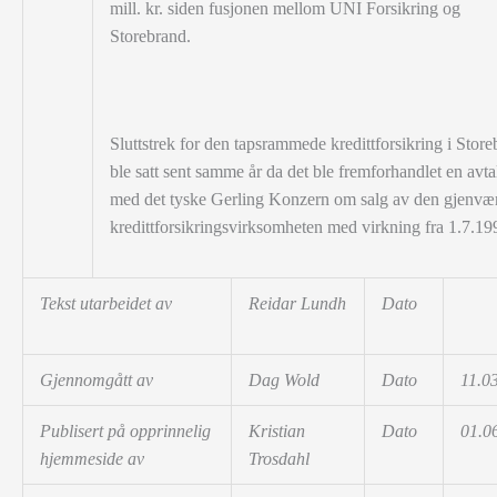
mill. kr. siden fusjonen mellom UNI Forsikring og
Storebrand.
Sluttstrek for den tapsrammede kredittforsikring i Stor
ble satt sent samme år da det ble fremforhandlet en avta
med det tyske Gerling Konzern om salg av den gjenvæ
kredittforsikringsvirksomheten med virkning fra 1.7.19
Tekst utarbeidet av
Reidar Lundh
Dato
2
Gjennomgått av
Dag Wold
Dato
11.0
Publisert på opprinnelig
Kristian
Dato
01.0
hjemmeside av
Trosdahl