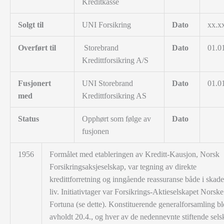
Kreditkasse
Solgt til
UNI Forsikring
Dato
xx.x
Overført til
Storebrand
Dato
01.0
Kredittforsikring A/S
Fusjonert
UNI Storebrand
Dato
01.0
med
Kredittforsikring AS
Status
Opphørt som følge av
Dato
fusjonen
1956
Formålet med etableringen av Kreditt-Kausjon, Norsk
Forsikringsaksjeselskap, var tegning av direkte
kredittforretning og inngående reassuranse både i skad
liv. Initiativtager var Forsikrings-Aktieselskapet Norske
Fortuna (se dette). Konstituerende generalforsamling bl
avholdt 20.4., og hver av de nedennevnte stiftende sels