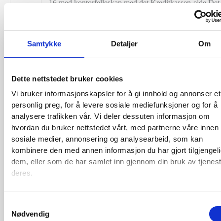
16 med kontorfelleskap med det Kreditkassen-eide Det
Norske Forsikringsaktieselskab Heimdal (se dette), so
var et spesialselskap for kreditt. De to selskapene fikk 
felles styre og ledelse. Heimdals adm. direktør Ole
Samtykke
Detaljer
Om
Haakenstad overtok dermed også samme stilling i Nors
Kausjon.
Dette nettstedet bruker cookies
1986
Viseadm. direktør Jan H. C. Endresen overtok etter
Vi bruker informasjonskapsler for å gi innhold og annonser et
Haakenstad, som gikk av med pensjon. Norges Brannk
personlig preg, for å levere sosiale mediefunksjoner og for å
(fra 1.1.1987 UNI Forsikring – gjensidig
analysere trafikken vår. Vi deler dessuten informasjon om
skadeforsikringsselskap) og finansieringsselskapet Lefa
hvordan du bruker nettstedet vårt, med partnerne våre innen
(Norsk Leasing og Factoring) overtok hver sin tredjede
sosiale medier, annonsering og analysearbeid, som kan
aksjene. Lefac og Brannkassen overførte sine
kombinere den med annen informasjon du har gjort tilgjengeli
garantiporteføljer til Norsk Kausjon og Heimdal (som 
dem, eller som de har samlet inn gjennom din bruk av tjenes
deres.
hadde skiftet navn til Forsikringsaksjeselskapet Heimda
Sistnevnte ble så innfusjonert i Norsk Kausjon med vir
fra 1.1.86 etter vedtak i ekstraordinær generalforsamlin
Samtykkevalg
27.5. Det ble gjort med aksjebytte 4 aksjer à 2.500 kr. i
Nødvendig