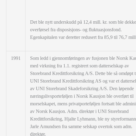
Det ble nytt underskudd på 12,4 mill. kr. som ble dekke
overførsel fra disposisjons- og fluktuasjonsfond.
Egenkapitalen var deretter redusert fra 85,9 til 76,7 mill.
1991
Som ledd i gjennomføringen av fusjonen ble Norsk Ka
med virkning fra 1.1. registrert som datterselskap av
Storebrand Kredittforsikring A/S. Dette ble så omdøpt t
UNI Storebrand Kredittforsikring AS og var et datterse
av UNI Storebrand Skadeforsikring A/S. Den løpende
næringslivsporteføljen i Norsk Kausjon ble overført til
morselskapet, mens privatporteføljen fortsatt ble adminis
av Norsk Kausjon. Adm. direktør i UNI Storebrand
Kredittforsikring, Hjalte Lyhmann, ble ny styreformann
Jarle Amundsen fra samme selskap overtok som adm.
direktør.