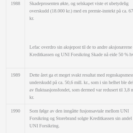
1988
Skadeprosenten økte, og selskapet viste et ubetydelig
overskudd (18.000 kr.) med en
premie-inntekt på ca. 67
kr.
Lefac overdro sin aksjepost til de to andre aksjonærene 
Kreditkassen og UNI Forsikring Skade nå eide 50 % hv
1989
Dette året ga et meget svakt resultat med regnskapsmes
underskudd på ca. 50,6 mill. kr., som i sin helhet ble d
av fluktuasjonsfondet, som dermed var redusert til 3,8 m
kr.
1990
Som følge av den inngåtte fusjonsavtale mellom UNI
Forsikring og Storebrand solgte Kreditkassen sin andel t
UNI Forsikring.