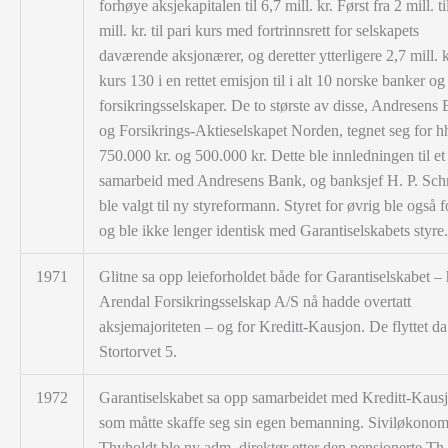
forhøye aksjekapitalen til 6,7 mill. kr. Først fra 2 mill. ti
mill. kr. til pari kurs med fortrinnsrett for selskapets
daværende aksjonærer, og deretter ytterligere 2,7 mill. kr
kurs 130 i en rettet emisjon til i alt 10 norske banker og
forsikringsselskaper. De to største av disse, Andresens
og Forsikrings-Aktieselskapet Norden, tegnet seg for h
750.000 kr. og 500.000 kr. Dette ble innledningen til et
samarbeid med Andresens Bank, og banksjef H. P. Schn
ble valgt til ny styreformann. Styret for øvrig ble også 
og ble ikke lenger identisk med Garantiselskabets styre.
1971
Glitne sa opp leieforholdet både for Garantiselskabet –
Arendal Forsikringsselskap A/S nå hadde overtatt
aksjemajoriteten – og for Kreditt-Kausjon. De flyttet da 
Stortorvet 5.
1972
Garantiselskabet sa opp samarbeidet med Kreditt-Kausj
som måtte skaffe seg sin egen bemanning. Siviløkonom
Thyholdt ble ny adm. direktør etter den pensjonerte Th.