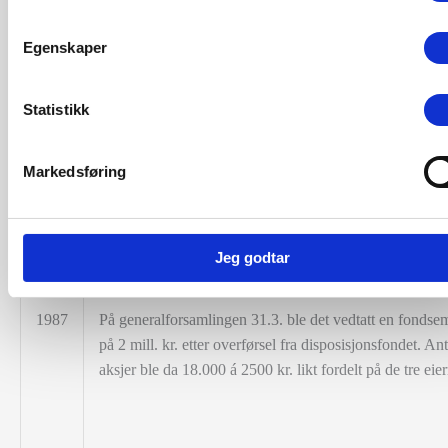
Heimdal mot 10 aksjer à 1000 kr. i Norsk Kausjon.
Aksjekapitalen ble samtidig forhøyet til. 43 mill. kr. til 
Egenskaper
kurs.
Statistikk
Premieinntekten i det fusjonerte selskap kom opp i 44 m
Markedsføring
kr. grunnet de nye aksjonærers overførte kredittporteføl
en ikke ubetydelig utvikling av egen forretning. Regns
ble gjort opp med et beskjedent overskudd. Banksjef Eil
Bjerke ble ny styreformann.
Jeg godtar
1987
På generalforsamlingen 31.3. ble det vedtatt en fondse
på 2 mill. kr. etter overførsel fra disposisjonsfondet. Ant
aksjer ble da 18.000 á 2500 kr. likt fordelt på de tre eier