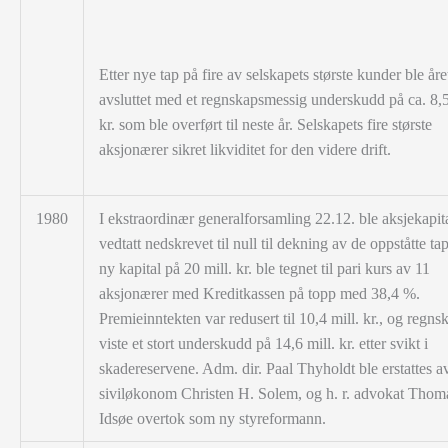
Etter nye tap på fire av selskapets største kunder ble åre
avsluttet med et regnskapsmessig underskudd på ca. 8,5
kr. som ble overført til neste år. Selskapets fire største
aksjonærer sikret likviditet for den videre drift.
1980
I ekstraordinær generalforsamling 22.12. ble aksjekapit
vedtatt nedskrevet til null til dekning av de oppståtte ta
ny kapital på 20 mill. kr. ble tegnet til pari kurs av 11
aksjonærer med Kreditkassen på topp med 38,4 %.
Premieinntekten var redusert til 10,4 mill. kr., og regns
viste et stort underskudd på 14,6 mill. kr. etter svikt i
skadereservene. Adm. dir. Paal Thyholdt ble erstattes a
siviløkonom Christen H. Solem, og h. r. advokat Thom
Idsøe overtok som ny styreformann.