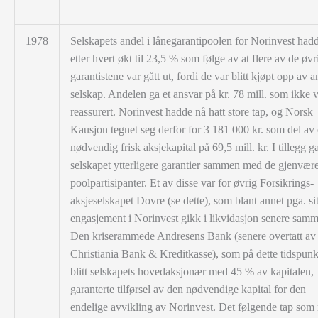
1978
Selskapets andel i lånegarantipoolen for Norinvest had
etter hvert økt til 23,5 % som følge av at flere av de øvr
garantistene var gått ut, fordi de var blitt kjøpt opp av a
selskap. Andelen ga et ansvar på kr. 78 mill. som ikke 
reassurert. Norinvest hadde nå hatt store tap, og Norsk
Kausjon tegnet seg derfor for 3 181 000 kr. som del av
nødvendig frisk aksjekapital på 69,5 mill. kr. I tillegg g
selskapet ytterligere garantier sammen med de gjenvær
poolpartisipanter. Et av disse var for øvrig Forsikrings-
aksjeselskapet Dovre (se dette), som blant annet pga. sit
engasjement i Norinvest gikk i likvidasjon senere samm
Den kriserammede Andresens Bank (senere overtatt av
Christiania Bank & Kreditkasse), som på dette tidspunk
blitt selskapets hovedaksjonær med 45 % av kapitalen,
garanterte tilførsel av den nødvendige kapital for den
endelige avvikling av Norinvest. Det følgende tap som