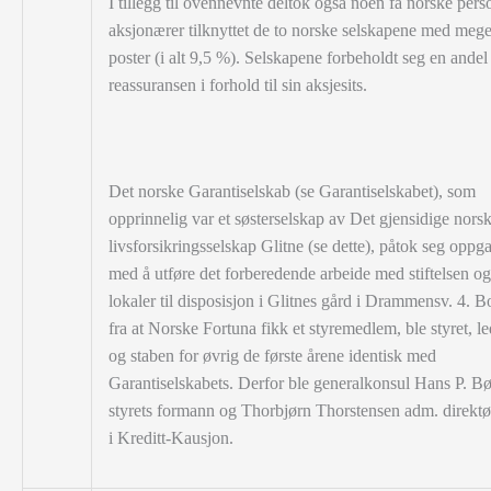
I tillegg til ovennevnte deltok også noen få norske pers
aksjonærer tilknyttet de to norske selskapene med meg
poster (i alt 9,5 %). Selskapene forbeholdt seg en andel
reassuransen i forhold til sin aksjesits.
Det norske Garantiselskab (se Garantiselskabet), som
opprinnelig var et søsterselskap av Det gjensidige nors
livsforsikringsselskap Glitne (se dette), påtok seg oppg
med å utføre det forberedende arbeide med stiftelsen og 
lokaler til disposisjon i Glitnes gård i Drammensv. 4. Bo
fra at Norske Fortuna fikk et styremedlem, ble styret, l
og staben for øvrig de første årene identisk med
Garantiselskabets. Derfor ble generalkonsul Hans P. Bø
styrets formann og Thorbjørn Thorstensen adm. direktø
i Kreditt-Kausjon.