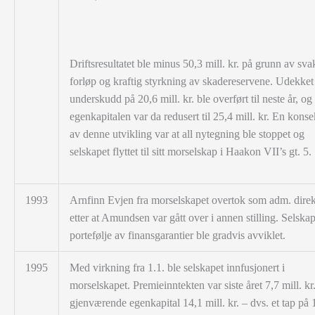
Driftsresultatet ble minus 50,3 mill. kr. på grunn av sva
forløp og kraftig styrkning av skadereservene. Udekket
underskudd på 20,6 mill. kr. ble overført til neste år, og
egenkapitalen var da redusert til 25,4 mill. kr. En kons
av denne utvikling var at all nytegning ble stoppet og
selskapet flyttet til sitt morselskap i Haakon VII’s gt. 5.
1993
Arnfinn Evjen fra morselskapet overtok som adm. direk
etter at Amundsen var gått over i annen stilling. Selskap
portefølje av finansgarantier ble gradvis avviklet.
1995
Med virkning fra 1.1. ble selskapet innfusjonert i
morselskapet. Premieinntekten var siste året 7,7 mill. kr
gjenværende egenkapital 14,1 mill. kr. – dvs. et tap på 