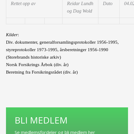
Rettet opp av
Reidar Lundh
Dato
04.0
og Dag Wold
Kilder
:
Div. dokumenter, generalforsamlingsprotokoller 1956-1995,
styreprotokoller 1973-1995, årsberetninger 1956-1990
(Storebrands historiske arkiv)
Norsk Forsikrings Årbok (div. år)
Beretning fra Forsikringsrådet (div. år)
BLI MEDLEM
Se medlemsfordeler og bli medlem her