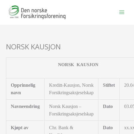
Hopp
rett
til
innholdet
NORSK KAUSJON
NORSK KAUSJON
Opprinnelig
Kreditt-Kausjon, Norsk
Stiftet
20.0
navn
Forsikringsaksjeselskap
Navneendring
Norsk Kausjon –
Dato
03.0
Forsikringsaksjeselskap
Kjøpt av
Chr. Bank &
Dato
xx.x