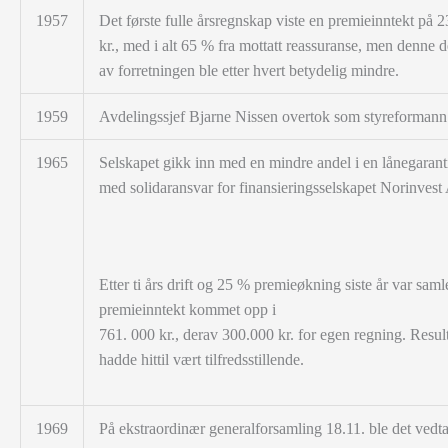
1957
Det første fulle årsregnskap viste en premieinntekt på 
kr., med i alt 65 % fra mottatt reassuranse, men denne d
av forretningen ble etter hvert betydelig mindre.
1959
Avdelingssjef Bjarne Nissen overtok som styreformann
1965
Selskapet gikk inn med en mindre andel i en lånegarant
med solidaransvar for finansieringsselskapet Norinvest
Etter ti års drift og 25 % premieøkning siste år var saml
premieinntekt kommet opp i
761. 000 kr., derav 300.000 kr. for egen regning. Resul
hadde hittil vært tilfredsstillende.
1969
På ekstraordinær generalforsamling 18.11. ble det vedta