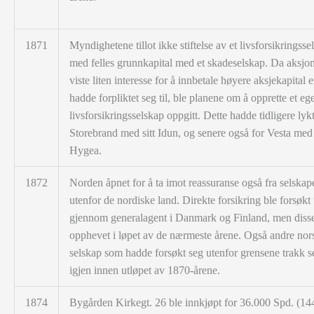
1871
Myndighetene tillot ikke stiftelse av et livsforsikringsse
med felles grunnkapital med et skadeselskap. Da aksj
viste liten interesse for å innbetale høyere aksjekapital 
hadde forpliktet seg til, ble planene om å opprette et ege
livsforsikringsselskap oppgitt. Dette hadde tidligere lykt
Storebrand med sitt Idun, og senere også for Vesta med 
Hygea.
1872
Norden åpnet for å ta imot reassuranse også fra selskap
utenfor de nordiske land. Direkte forsikring ble forsøkt 
gjennom generalagent i Danmark og Finland, men disse
opphevet i løpet av de nærmeste årene. Også andre nor
selskap som hadde forsøkt seg utenfor grensene trakk s
igjen innen utløpet av 1870-årene.
1874
Bygården Kirkegt. 26 ble innkjøpt for 36.000 Spd. (14