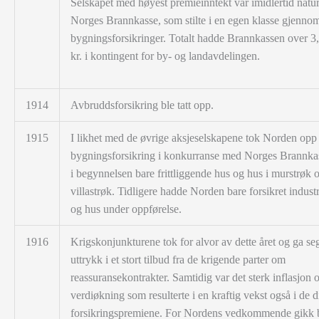
Selskapet med høyest premieinntekt var imidlertid natur
Norges Brannkasse, som stilte i en egen klasse gjennom
bygningsforsikringer. Totalt hadde Brannkassen over 3,
kr. i kontingent for by- og landavdelingen.
1914
Avbruddsforsikring ble tatt opp.
1915
I likhet med de øvrige aksjeselskapene tok Norden opp
bygningsforsikring i konkurranse med Norges Brannka
i begynnelsen bare frittliggende hus og hus i murstrøk 
villastrøk. Tidligere hadde Norden bare forsikret indust
og hus under oppførelse.
1916
Krigskonjunkturene tok for alvor av dette året og ga se
uttrykk i et stort tilbud fra de krigende parter om
reassuransekontrakter. Samtidig var det sterk inflasjon 
verdiøkning som resulterte i en kraftig vekst også i de d
forsikringspremiene. For Nordens vedkommende gikk b