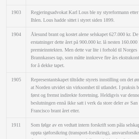
1903
Regjeringsadvokat Karl Lous ble ny styreformann etter
Ihlen. Lous hadde sittet i styret siden 1899.
1904
Ålesund brant og kostet alene selskapet 627.000 kr. D
erstatninger dette året på 900.000 kr. lå nesten 160.000 
premieinntekten. Men dette var lite i forhold til Norges
Brannkasses tap, som måtte innkreve fire års ekstrakon
for å dekke tapet.
1905
Representantskapet tiltrådte styrets innstilling om det øn
at Norden utvidet sin virksomhet til utlandet. I praksis b
først og fremst indirekte forretning. Heldigvis var denn
beslutningen ennå ikke satt i verk da store deler av San
Francisco brant året etter.
1911
Som følge av en vedtatt intern forskrift som påla selska
oppta sjøforsikring (transport-forsikring), ansvarsforsik