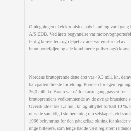
Omlegningen til elektronisk databehandling var i gang i
A/S EDB. Ved årets begynnelse var motorvognporteføl
ferdig konvertert, og i løpet av året var en stor del av
brannporteføljen og alle kombinerte poliser også konver
Nordens bruttopremie dette året var 49,3 mill. kr., derav 
halvparten direkte
forretning. Premien for egen regning
26,0 mill. kr. Brann var nå for første gang passert for
bruttopremiens vedkommende av de øvrige bransjene s
Overskuddet ble 1,3 mill. kr. og utbyttet fortsatt 10 %. 
uttrykte samtidig i sin beretning om selskapets virksomh
1966 bekymring for den påtagelige økning for skader v
unge bilførere, som lenge hadde vært registrert i utland