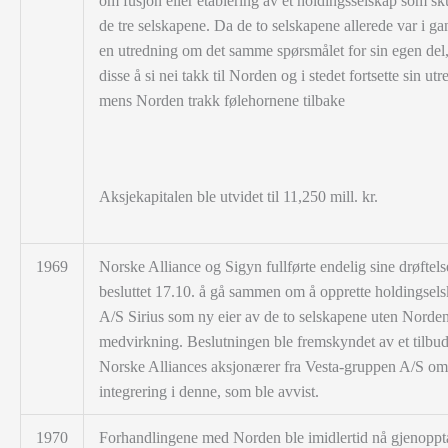
om fusjon eller etablering av et holdingsselskap som sku
de tre selskapene. Da de to selskapene allerede var i g
en utredning om det samme spørsmålet for sin egen del,
disse å si nei takk til Norden og i stedet fortsette sin utr
mens Norden trakk følehornene tilbake
Aksjekapitalen ble utvidet til 11,250 mill. kr.
1969
Norske Alliance og Sigyn fullførte endelig sine drøftels
besluttet 17.10. å gå sammen om å opprette holdingsels
A/S Sirius som ny eier av de to selskapene uten Norde
medvirkning. Beslutningen ble fremskyndet av et tilbud 
Norske Alliances aksjonærer fra Vesta-gruppen A/S om
integrering i denne, som ble avvist.
1970
Forhandlingene med Norden ble imidlertid nå gjenoppta