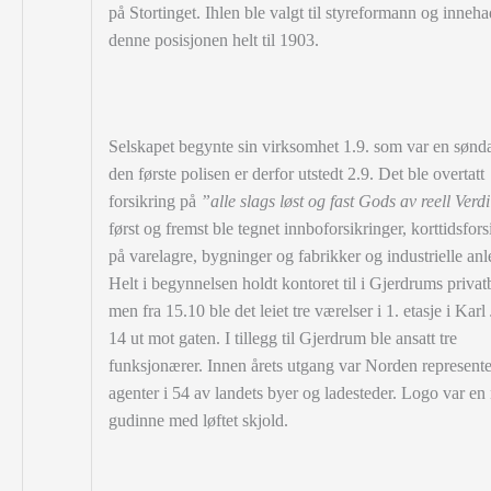
på Stortinget. Ihlen ble valgt til styreformann og inneh
denne posisjonen helt til 1903.
Selskapet begynte sin virksomhet 1.9. som var en sønd
den første polisen er derfor utstedt 2.9. Det ble overtatt
forsikring på
”alle slags løst og fast Gods av reell Verd
først og fremst ble tegnet innboforsikringer, korttidsfors
på varelagre, bygninger og fabrikker og industrielle anl
Helt i begynnelsen holdt kontoret til i Gjerdrums
privat
men fra 15.10 ble det leiet tre værelser i 1. etasje i Kar
14 ut mot gaten.
I tillegg til Gjerdrum ble ansatt tre
funksjonærer. Innen årets utgang var Norden represente
agenter i 54 av landets byer og ladesteder. Logo var en
gudinne med løftet skjold.