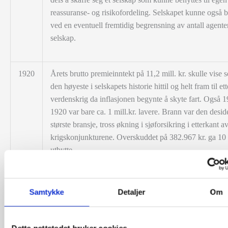
reassuranse- og risikofordeling. Selskapet kunne også bl
ved en eventuell fremtidig begrensning av antall agenter
selskap.
1920
Årets brutto premieinntekt på 11,2 mill. kr. skulle vise s
den høyeste i selskapets historie hittil og helt fram til ett
verdenskrig da inflasjonen begynte å skyte fart. Også 
1920 var bare ca. 1 mill.kr. lavere. Brann var den desid
største bransje, tross økning i sjøforsikring i etterkant a
krigskonjunkturene. Overskuddet på 382.967 kr. ga
10
utbytte.
1921
Ulykkesforsikring ble ny bransje. Fullmakten selskapet
år tidligere ble altså ikke benyttet før nå.
Samtykke
Detaljer
Om
1923
Nordens totale bruttopremie var 6,9 mill. kr. og for ege
regning 3,4 mill. kr. Overskuddet ble 503.000 kr. og for