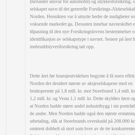
(herunder ansvar for automobil) og ulykkesforsikring, sk
selskapet navn til det generelle Forsikrings-Aktieselska
Norden. Hensikten var å utnytte bedre de muligheter s
voksende markedet ga. Dessuten innebar navneskiftet 
tilpasning til den nye Forsikringslovens bestemmelser 
identifikasjon av selskapstype i navnet. Senere på året 
innbruddstyveriforsikring tatt opp.
Dette året før bransjeutvidelsen begynte å få noen effekt
Norden det desidert største av aksjeselskapene med en
bruttopremie på 1,8 mill. kr. mot Storebrand 1,4 mill. k
1,2 mill. kr. og Vesta 1,1 mill. kr. Dette skyldtes først o
at Norden hadde større andel industribygg i sin porteføl
de andre. Men Norden hadde også den største erstatnin
utbetaling, slik at Storebrands overskudd på 208.000 kr.
omtrent dobbelt så stort som hver av de tre konkurrente