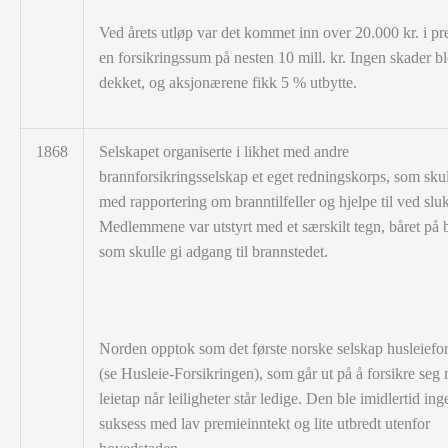
Ved årets utløp var det kommet inn over 20.000 kr. i pr
en forsikringssum på nesten 10 mill. kr. Ingen skader bl
dekket, og aksjonærene fikk 5 % utbytte.
1868
Selskapet organiserte i likhet med andre
brannforsikringsselskap et eget redningskorps, som skul
med rapportering om branntilfeller og hjelpe til ved slu
Medlemmene var utstyrt med et særskilt tegn, båret på b
som skulle gi adgang til brannstedet.
Norden opptok som det første norske selskap husleiefor
(se Husleie-Forsikringen), som går ut på å forsikre seg
leietap når leiligheter står ledige. Den ble imidlertid ing
suksess med lav premieinntekt og lite utbredt utenfor