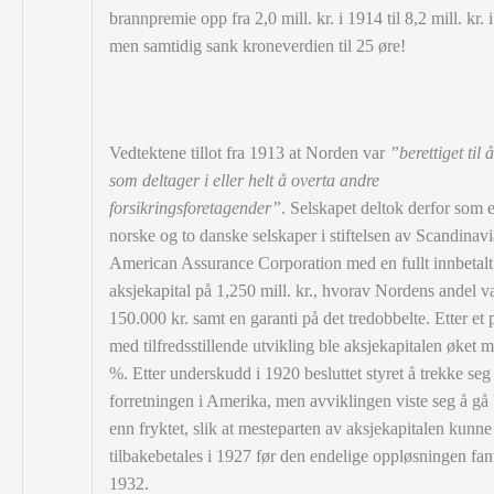
brannpremie opp fra 2,0 mill. kr. i 1914 til 8,2 mill. kr. 
men samtidig sank kroneverdien til 25 øre!
Vedtektene tillot fra 1913 at Norden var
”berettiget til 
som deltager i eller helt å overta andre
forsikringsforetagender”
. Selskapet deltok derfor som e
norske og to danske selskaper i stiftelsen av Scandinav
American Assurance Corporation med en fullt innbetalt
aksjekapital på 1,250 mill. kr., hvorav Nordens andel v
150.000 kr. samt en garanti på det tredobbelte. Etter et 
med tilfredsstillende utvikling ble aksjekapitalen øket 
%. Etter underskudd i 1920 besluttet styret å trekke seg
forretningen i
Amerika, men avviklingen viste seg å gå
enn fryktet, slik at mesteparten av aksjekapitalen kunne
tilbakebetales i 1927 før den endelige oppløsningen fant
1932.