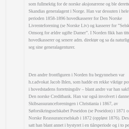
som fullmektig for de norske aksjonærene og ble derett
Skandias generalagent i Norge. Han var dessuten i hele
perioden 1858-1896 hovedkasserer for Den Norske
Livrenteforening (se Norske Liv) og kasserer for ”Selska
Omsorg for ældre ugifte Damer”. I Norden fikk han titt
hovedkasserer og senere adm. direktør og sa da naturlig
seg sine generalagenturer.
Den andre frontfiguren i Norden fra begynnelsen var
h.r.advokat Jacob Ihlen, som hadde en rekke viktige po
i hovedstadens forretningsliv – blant andre var han sakf
Den norske Creditbank. Han var også involvert i danne
Skibsassuranceforeningen i Christiania i 1867, av
Søforsikringsselskabet Poseidon (se Poseidon) i 1871 
Norske Reassuranceselskab i 1872 (oppløst 1876). Des
satt han blant annet i bystyret i en tiårsperiode og i to p