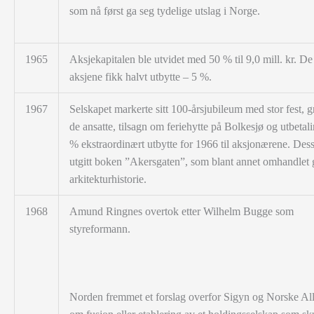
som nå først ga seg tydelige utslag i Norge.
1965
Aksjekapitalen ble utvidet med 50 % til 9,0 mill. kr. De
aksjene fikk halvt utbytte – 5 %.
1967
Selskapet markerte sitt 100-årsjubileum med stor fest, gra
de ansatte, tilsagn om feriehytte på Bolkesjø og utbetal
% ekstraordinært utbytte for 1966 til aksjonærene.
Dess
utgitt boken ”Akersgaten”, som blant annet omhandlet 
arkitekturhistorie.
1968
Amund Ringnes overtok etter Wilhelm Bugge som
styreformann.
Norden fremmet et forslag overfor Sigyn og Norske Al