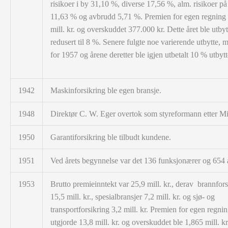
risikoer i by 31,10 %, diverse 17,56 %, alm. risikoer på
11,63 % og avbrudd 5,71 %. Premien for egen regning 
mill. kr. og overskuddet 377.000 kr. Dette året ble utbyt
redusert til 8 %. Senere fulgte noe varierende utbytte, m
for 1957 og årene deretter ble igjen utbetalt 10 % utbytt
1942
Maskinforsikring ble egen bransje.
1948
Direktør C. W. Eger overtok som styreformann etter Mi
1950
Garantiforsikring ble tilbudt kundene.
1951
Ved årets begynnelse var det 136 funksjonærer og 654 
1953
Brutto premieinntekt var 25,9 mill. kr., derav brannfors
15,5 mill. kr., spesialbransjer 7,2 mill. kr. og sjø- og
transportforsikring 3,2 mill. kr. Premien for egen regni
utgjorde 13,8 mill. kr. og overskuddet ble 1,865 mill. kr