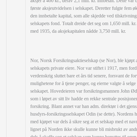
aksjer á 400 kr., derav 2,1 mill. kr. innbetalt. Dette var 
første aksjeutvidelsen i selskapet. Deretter fulgte fem ø
den innbetalte kapital, som alle skjedde ved tilskrivning
selskapets fond. Totalt dreide det seg om 1,650 mill. kr. 
med 1935, da aksjekapitalen nådde 3,750 mill. kr.
Nor, Norsk Forsikringsaktieselskap (se Nor), ble kjøpt 
selskapets private eiere. Nor var stiftet i 1917, men ford
verdenskrig sluttet bare et års tid senere, forsvant de fo
mulighetene for å tjene penger, og eierne valgte å selge
selskapet. Hovedeieren var forsikringsmannen John Ød
som i løpet av sitt liv hadde en rekke sentrale posisjoner
forsikring. Blant annet var han adm. direktør i det gjens
husdyrs-forsikringsselskapet Odin (se dette). Nordens h
med kjøpet var dels å sikre seg at et selskap med et na
lignet på Norden ikke skulle kunne bli misbrukt av and
dels å skaffe seg et selskap som kunne benyttes til egen