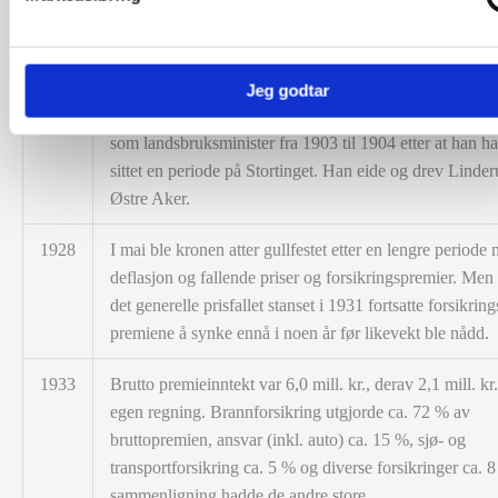
1927
Høyesterettsadvokat C. F. Michelet etterfulgte Lous so
styreformann, men døde allerede
samme år. Han hadde
utenriksminister i tre kortvarige høyreregjeringer, blant
under behandlingen av Grønlands-saken. Han ble erstat
Jeg godtar
statsråd Chr. P. Mathiesen. Tittelen hadde han fra sin kor
som landsbruksminister fra 1903 til 1904 etter at han h
sittet en periode på Stortinget. Han eide og drev Linder
Østre Aker.
1928
I mai ble kronen atter gullfestet etter en lengre periode
deflasjon og fallende priser og forsikringspremier. Men 
det generelle prisfallet stanset i 1931 fortsatte forsikring
premiene å synke ennå i noen år før likevekt ble nådd.
1933
Brutto premieinntekt var 6,0 mill. kr., derav 2,1 mill. kr.
egen regning. Brannforsikring utgjorde ca. 72 % av
bruttopremien, ansvar (inkl. auto) ca. 15 %, sjø- og
transportforsikring ca. 5 % og diverse forsikringer ca. 8
sammenligning hadde de andre store