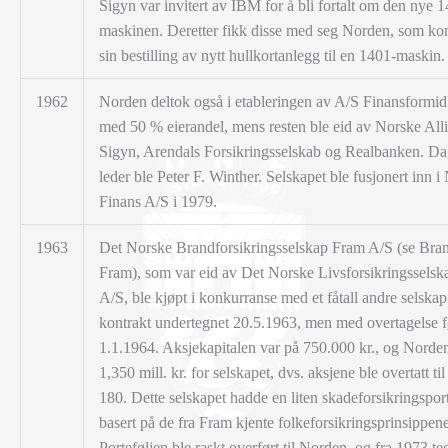
Sigyn var invitert av IBM for å bli fortalt om den nye 
maskinen. Deretter fikk disse med seg Norden, som kon
sin bestilling av nytt hullkortanlegg til en 1401-maskin.
1962
Norden deltok også i etableringen av A/S Finansformid
med 50 % eierandel, mens resten ble eid av Norske All
Sigyn, Arendals Forsikringsselskab og Realbanken. Da
leder ble Peter F. Winther. Selskapet ble fusjonert inn i
Finans A/S i 1979.
1963
Det Norske Brandforsikringsselskap Fram A/S (se Bra
Fram), som var eid av Det Norske Livsforsikringssels
A/S, ble kjøpt i konkurranse med et fåtall andre selskap
kontrakt undertegnet 20.5.1963, men med overtagelse fø
1.1.1964. Aksjekapitalen var på 750.000 kr., og Norden
1,350 mill. kr. for selskapet, dvs. aksjene ble overtatt til
180. Dette selskapet hadde en liten skadeforsikringsport
basert på de fra Fram kjente folkeforsikringsprinsippene
Porteføljen ble raskt overført til Norden, og fra 1973 te