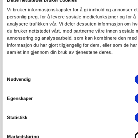
Dette nettstedet bruker cookies
% utbytte. Av konkurrentene lå Norge nå helt oppe på 4
Vi bruker informasjonskapsler for å gi innhold og annonser et
kr. for egen regning og Trondhjems Forsikringsselskab
personlig preg, for å levere sosiale mediefunksjoner og for å
4,1 mill. kr., men begge disses overskudd lå under 100.
analysere trafikken vår. Vi deler dessuten informasjon om h
Vestas egenregningspremie var så lav som 1,9 mill. kr. 
du bruker nettstedet vårt, med partnerne våre innen sosiale 
tronet Storebrand med 21,5 mill. kr. som følge av sin st
annonsering og analysearbeid, som kan kombinere den med
utenlandske brann- og reassuranseforretning, men også
informasjon du har gjort tilgjengelig for dem, eller som de har
ovennevnte unntatt Vesta drev slik forretning. Vurderes
samlet inn gjennom din bruk av tjenestene deres.
kun den norske brannforretningen, viser det seg at Sto
likevel hadde høyest bruttopremie med 5,0 mill. kr. fulg
Samtykkevalg
Norden med 3,4 mill. kr., Norge og Vesta med 2,0 mill. 
Nødvendig
Trondhjems Forsikring med 1,5 mill. kr. og Norske All
med 1,2 mill. kr.
Egenskaper
1924
Pensjonsfond med egne vedtekter ble opprettet med basis
1909 påbegynt pensjons- og understøttelsesfond.
Statistikk
1926
Maskinforsikring ble innført.
Markedsføring