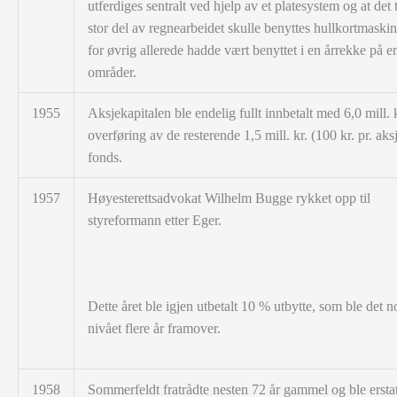
utferdiges sentralt ved hjelp av et platesystem og at det t
stor del av regnearbeidet skulle benyttes hullkortmaski
for øvrig allerede hadde vært benyttet i en årrekke på e
områder.
1955
Aksjekapitalen ble endelig fullt innbetalt med 6,0 mill. 
overføring av de resterende 1,5 mill. kr. (100 kr. pr. aksj
fonds.
1957
Høyesterettsadvokat Wilhelm Bugge rykket opp til
styreformann etter Eger.
Dette året ble igjen utbetalt 10 % utbytte, som ble det 
nivået flere år framover.
1958
Sommerfeldt fratrådte nesten 72 år gammel og ble erstat