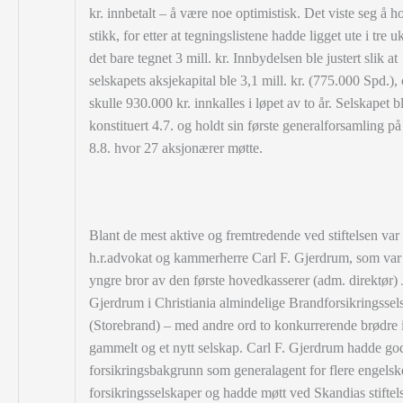
kr. innbetalt – å være noe optimistisk. Det viste seg å h
stikk, for etter at tegningslistene hadde ligget ute i tre u
det bare tegnet 3 mill. kr. Innbydelsen ble justert slik at
selskapets aksjekapital ble 3,1 mill. kr. (775.000 Spd.),
skulle 930.000 kr. innkalles i løpet av to år. Selskapet b
konstituert 4.7. og holdt sin første generalforsamling p
8.8. hvor 27 aksjonærer møtte.
Blant de mest aktive og fremtredende ved stiftelsen var
h.r.advokat og kammerherre Carl F. Gjerdrum, som var
yngre bror av den første hovedkasserer (adm. direktør)
Gjerdrum i Christiania almindelige Brandforsikringssel
(Storebrand) – med andre ord
to konkurrerende brødre i
gammelt og et nytt selskap. Carl F. Gjerdrum hadde go
forsikringsbakgrunn som generalagent for flere engelsk
forsikringsselskaper og hadde møtt ved Skandias stiftel