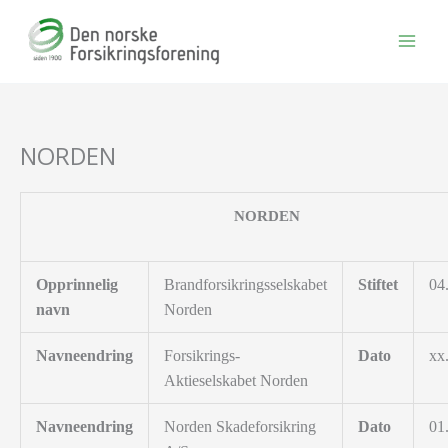
Hopp
rett
til
innholdet
NORDEN
NORDEN
Opprinnelig
Brandforsikringsselskabet
Stiftet
04
navn
Norden
Navneendring
Forsikrings-
Dato
xx
Aktieselskabet Norden
Navneendring
Norden Skadeforsikring
Dato
01