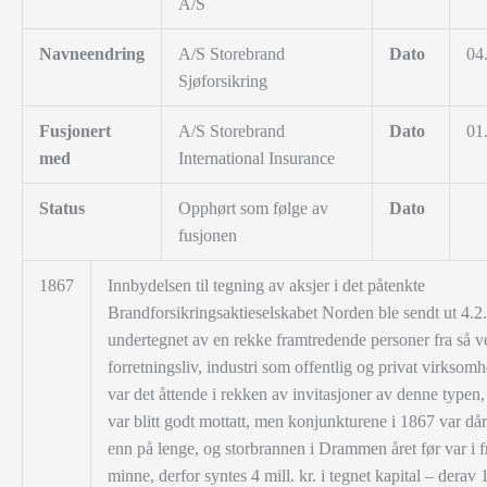
A/S
Navneendring
A/S Storebrand
Dato
04
Sjøforsikring
Fusjonert
A/S Storebrand
Dato
01
med
International Insurance
Status
Opphørt som følge av
Dato
fusjonen
1867
Innbydelsen til tegning av aksjer i det påtenkte
Brandforsikringsaktieselskabet Norden ble sendt ut 4.2
undertegnet av en rekke framtredende personer fra så v
forretningsliv, industri som offentlig og privat virksomh
var det åttende i rekken av invitasjoner av denne typen,
var blitt godt mottatt, men konjunkturene i 1867 var dår
enn på lenge, og storbrannen i Drammen året før var i fr
minne, derfor syntes 4 mill. kr. i tegnet kapital – derav 1