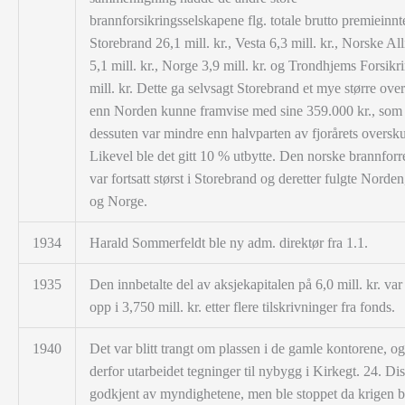
brannforsikringsselskapene flg. totale brutto premieinnt
Storebrand 26,1 mill. kr., Vesta 6,3 mill. kr., Norske Al
5,1 mill. kr., Norge 3,9 mill. kr. og Trondhjems Forsikr
mill. kr. Dette ga selvsagt Storebrand et mye større ov
enn Norden kunne framvise med sine 359.000 kr., som
dessuten var mindre enn halvparten av fjorårets oversk
Likevel ble det gitt 10 % utbytte. Den norske brannforr
var fortsatt størst i Storebrand og deretter fulgte Norden
og Norge.
1934
Harald Sommerfeldt ble ny adm. direktør fra 1.1.
1935
Den innbetalte del av aksjekapitalen på 6,0 mill. kr. var
opp i 3,750 mill. kr. etter flere tilskrivninger fra fonds.
1940
Det var blitt trangt om plassen i de gamle kontorene, og
derfor utarbeidet tegninger til nybygg i Kirkegt. 24. Dis
godkjent av myndighetene, men ble stoppet da krigen br