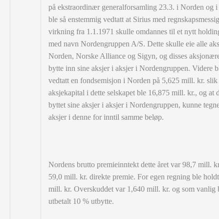
på ekstraordinær generalforsamling 23.3. i Norden og i 
ble så enstemmig vedtatt at Sirius med regnskapsmessi
virkning fra 1.1.1971 skulle omdannes til et nytt holdi
med navn Nordengruppen A/S. Dette skulle eie alle aks
Norden, Norske Alliance og Sigyn, og disses aksjonære
bytte inn sine aksjer i aksjer i Nordengruppen. Videre b
vedtatt en fondsemisjon i Norden på 5,625 mill. kr. slik
aksjekapital i dette selskapet ble 16,875 mill. kr., og at
byttet sine aksjer i aksjer i Nordengruppen, kunne tegn
aksjer i denne for inntil samme beløp.
Nordens brutto premieinntekt dette året var 98,7 mill. kr
59,0 mill. kr. direkte premie.
For egen regning ble holdt
mill. kr. Overskuddet var 1,640 mill. kr. og som vanlig 
utbetalt 10 % utbytte.