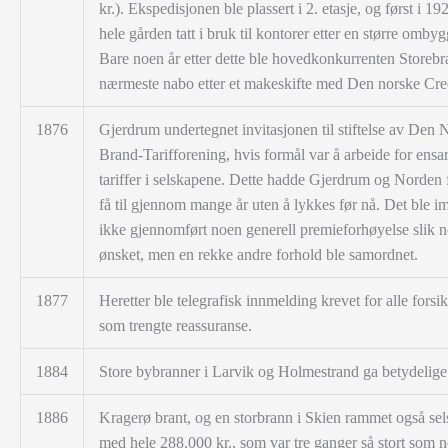
kr.). Ekspedisjonen ble plassert i 2. etasje, og først i 19
hele gården tatt i bruk til kontorer etter en større ombyg
Bare noen år etter dette ble hovedkonkurrenten Storeb
nærmeste nabo etter et makeskifte med Den norske Cre
1876
Gjerdrum undertegnet invitasjonen til stiftelse av Den 
Brand-Tarifforening, hvis formål var å arbeide for ensa
tariffer i selskapene. Dette hadde Gjerdrum og Norden 
få til gjennom mange år uten å lykkes før nå. Det ble im
ikke gjennomført noen generell premieforhøyelse slik 
ønsket, men en rekke andre forhold ble samordnet.
1877
Heretter ble telegrafisk innmelding krevet for alle forsi
som trengte reassuranse.
1884
Store bybranner i Larvik og Holmestrand ga betydelige 
1886
Kragerø brant, og en storbrann i Skien rammet også sel
med hele 288.000 kr., som var tre ganger så stort som 