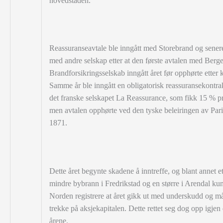
hovedstaden.
Reassuranseavtale ble inngått med Storebrand og sener
med andre selskap etter at den første avtalen med Berg
Brandforsikringsselskab inngått året før opphørte etter k
Samme år ble inngått en obligatorisk reassuransekontr
det franske selskapet La Reassurance, som fikk 15 % pr
men avtalen opphørte ved den tyske beleiringen av Pari
1871.
Dette året begynte skadene å inntreffe, og blant annet et
mindre bybrann i Fredrikstad og en større i Arendal ku
Norden registrere at året gikk ut med underskudd og må
trekke på aksjekapitalen. Dette rettet seg dog opp igjen
årene.