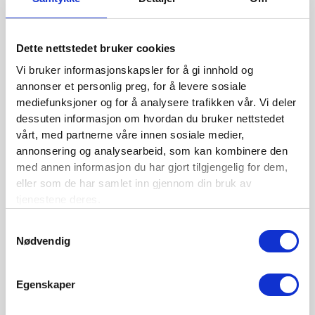
BLI MEDLEM
Dette nettstedet bruker cookies
Se medlemsfordeler og bli medlem her
Vi bruker informasjonskapsler for å gi innhold og
annonser et personlig preg, for å levere sosiale
mediefunksjoner og for å analysere trafikken vår. Vi deler
Siste nytt
dessuten informasjon om hvordan du bruker nettstedet
vårt, med partnerne våre innen sosiale medier,
Nordisk Forsikringstidsskrift nr. 1/2026
annonsering og analysearbeid, som kan kombinere den
med annen informasjon du har gjort tilgjengelig for dem,
Nominer din kandidat til Forsikringsprisen 2025
eller som de har samlet inn gjennom din bruk av
tjenestene deres.
Nordisk Forsikringstidsskrift nr. 1/2025
Nordisk Forsikringstidsskrift nr. 4/2024
Samtykkevalg
Nødvendig
Nordisk Forsikringstidsskrift nr. 3/2024
Nordisk Forsikringstidsskrift nr. 2/2024
Egenskaper
Nordisk Forsikringstidsskrift nr. 1/2024