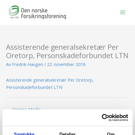
Hopp
rett
til
innholdet
Assisterende generalsekretær Per
Oretorp, Personskadeforbundet LTN
Av
Fredrik Haugen
/
22. november 2018
Assisterende generalsekretær Per Oretorp,
Personskadeforbundet LTN
←
Forrige Media
Samtykke
Detaljer
Om