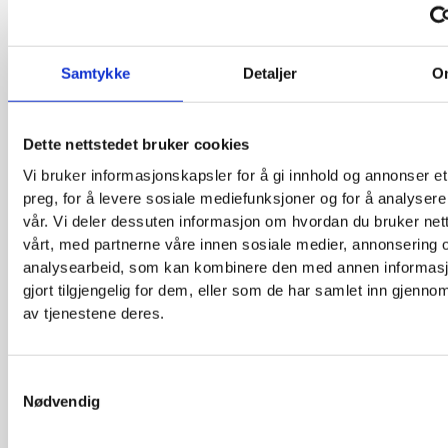
1991
Harald Mowinckel Troye overtok som adm. direktø
selskapene.
Samtykke
Detaljer
O
Dette året fikk reassurandørene blø enda mer.
Dette nettstedet bruker cookies
Bruttoerstatningene var 314,6 mill. kr., men for ege
Vi bruker informasjonskapsler for å gi innhold og annonser et
ble holdt bare 11,6 mill. kr.! Derfor ble det likevel et 
preg, for å levere sosiale mediefunksjoner og for å analysere
overskudd på 419.000 kr.
vår. Vi deler dessuten informasjon om hvordan du bruker net
vårt, med partnerne våre innen sosiale medier, annonsering 
analysearbeid, som kan kombinere den med annen informasj
1992
Selskapet skiftet navn til Forsikringsselskapet Vest
gjort tilgjengelig for dem, eller som de har samlet inn gjenno
A/S og ”lillesøster” Norske Kreditt ble fusjonert inn 
av tjenestene deres.
oppløst.
Samtykkevalg
1993
Skadeforsikringsselskapet Vesta A/S ble innfusjonert 
Nødvendig
konsernspissen Vesta-gruppen A/S 30.5., som skiftet
Vesta Forsikring A/S. Karl Johan Riise overtok som 