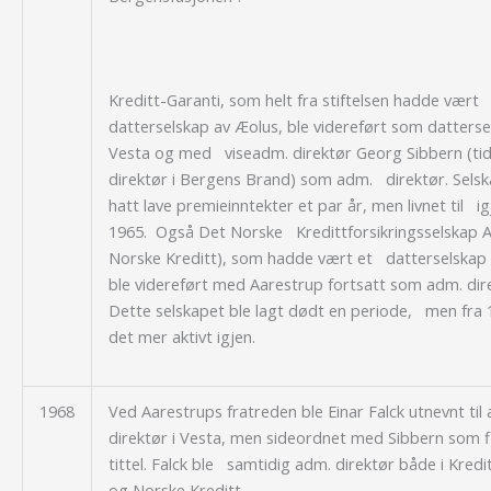
Kreditt-Garanti, som helt fra stiftelsen hadde vært
datterselskap av Æolus, ble videreført som datterse
Vesta og med viseadm. direktør Georg Sibbern (tid
direktør i Bergens Brand) som adm. direktør. Sels
hatt lave premieinntekter et par år, men livnet til ig
1965. Også Det Norske Kredittforsikringsselskap A
Norske Kreditt), som hadde vært et datterselskap 
ble videreført med Aarestrup fortsatt som adm. dir
Dette selskapet ble lagt dødt en periode, men fra 
det mer aktivt igjen.
1968
Ved Aarestrups fratreden ble Einar Falck utnevnt ti
direktør i Vesta, men sideordnet med Sibbern som 
tittel. Falck ble samtidig adm. direktør både i Kredi
og Norske Kreditt.