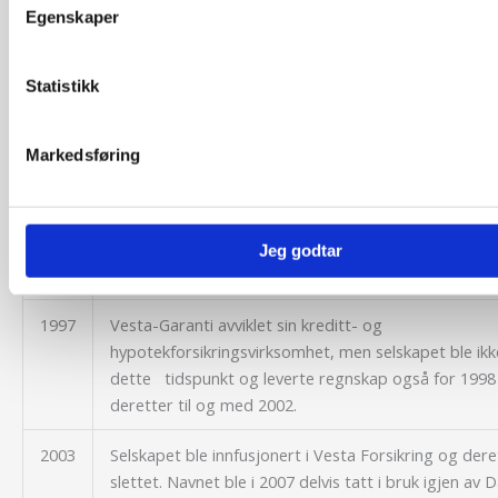
direktør i Vesta-Garanti, mens Troye ble finansdirek
Egenskaper
konsernet.
Statistikk
Den allerede påbegynte nedtrapping av virksomhete
Markedsføring
Garanti fortsatte med
bruttopremie ned fra 54,8 mill. kr. i 1991 via 30,4 mill
til 14,2 mill. kr. dette året.
Jeg godtar
1997
Vesta-Garanti avviklet sin kreditt- og
hypotekforsikringsvirksomhet, men selskapet ble ikk
dette tidspunkt og leverte regnskap også for 1998
deretter til og med 2002.
2003
Selskapet ble innfusjonert i Vesta Forsikring og der
slettet. Navnet ble i 2007 delvis tatt i bruk igjen av 