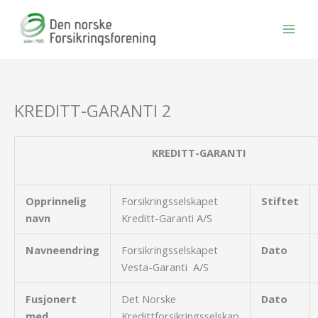
Hopp
rett
til
innholdet
KREDITT-GARANTI 2
KREDITT-GARANTI
Opprinnelig
Forsikringsselskapet
Stiftet
navn
Kreditt-Garanti A/S
Navneendring
Forsikringsselskapet
Dato
Vesta-Garanti A/S
Fusjonert
Det Norske
Dato
med
Kredittforsikringsselskap