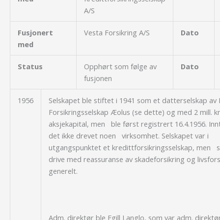
A/S
Fusjonert
Vesta Forsikring A/S
Dato
med
Status
Opphørt som følge av
Dato
fusjonen
1956
Selskapet ble stiftet i 1941 som et datterselskap a
Forsikringsselskap Æolus (se dette) og med 2 mill. kr.
aksjekapital, men ble først registrert 16.4.1956. Inn
det ikke drevet noen virksomhet. Selskapet var i
utgangspunktet et kredittforsikringsselskap, men s
drive med reassuranse av skadeforsikring og livsfor
generelt.
Adm. direktør ble Egill Langlo, som var adm. direktø