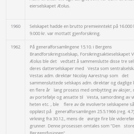
eierselskapet Æolus.
1960
Selskapet hadde en brutto premieinntekt på 16.000
9.000 kr. var mottatt gjenforsikring.
1962
På generalforsamlingene 15.10. i Bergens
Brandforsikringsselskap, Forsikringsaktieselskapet 
Æolus ble det vedtatt å sammenslutte disse tre se
deres datterselskaper med Vesta som sentralsels
Vestas adm. direktør Nicolay Aarestrup som det
sammensluttede selskaps adm. direktør og daglige l
en flere år lang prosess med ombytting av aksjer, 
av portefølje og ansatte til Vesta, samordning av 
heten etc. , ble flere av de involverte selskapene så
oppløst på generalforsamlingen 25.5.1966 (reg. 4.
virkning fra 30.12., mens de øvrige fire ble viderefør
grunner. Denne prosessen omtales som ”Den stor
Bergensfusjonen”.