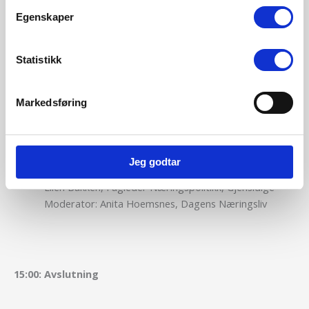
bærekraftig arbeidsliv? -paneldebatt
Egenskaper
Mangel på arbeidskraft utfordrer offentlig sektor og
evnen til å levere viktige velferdstjenester. Samtidig
Statistikk
står mange utenfor arbeidslivet. Hvordan kan vi
rekruttere og beholde ansatte, og hvordan
Markedsføring
tilrettelegger vi for at sykmeldte og uføre kan komme
i arbeid igjen?
Therese Hanvold, Direktør i STAMI
Jeg godtar
Sonja Skinnarland, Direktør Arbeid, NAV
Ellen Bakken, Fagleder Næringspolitikk, Gjensidige
Moderator: Anita Hoemsnes, Dagens Næringsliv
15:00:
Avslutning