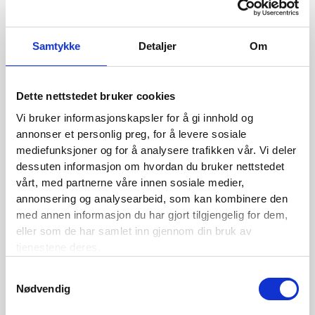
Norge – Norsk Pensjon har sjekket
Trond Tørstad, Daglig leder, Norsk Pensjon
Samtykke
Detaljer
Om
12:05:
Lunsj
13:05:
Et bærekraftig arbeidsliv. Hva kan vi lese av
Dette nettstedet bruker cookies
tallene?
Vi bruker informasjonskapsler for å gi innhold og
Ulf Andersen, statistikksjef, NAV
annonser et personlig preg, for å levere sosiale
mediefunksjoner og for å analysere trafikken vår. Vi deler
13:35:
Utdeling av Forsikringsprisen for 2025
dessuten informasjon om hvordan du bruker nettstedet
vårt, med partnerne våre innen sosiale medier,
v/styreleder Torgeir Juliussen Finne
annonsering og analysearbeid, som kan kombinere den
13:40:
Et bærekraftig arbeidsliv. Hva viser
med annen informasjon du har gjort tilgjengelig for dem,
forskningen?
eller som de har samlet inn gjennom din bruk av
tjenestene deres.
Therese Hanvold, Direktør STAMI
Samtykkevalg
14:10:
Pause
Nødvendig
14:25:
Hvilket ansvar har aktørene for å sikre et