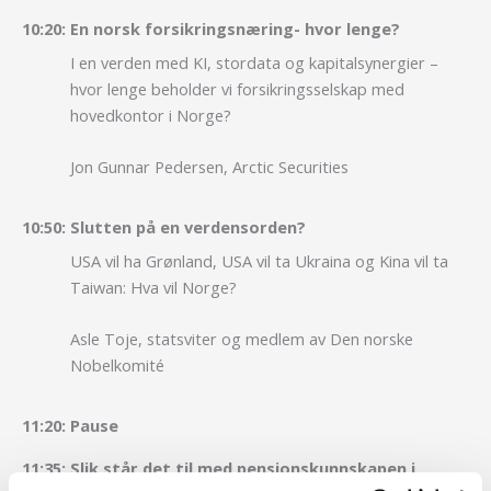
10:20:
En norsk forsikringsnæring- hvor lenge?
I en verden med KI, stordata og kapitalsynergier –
hvor lenge beholder vi forsikringsselskap med
hovedkontor i Norge?
Jon Gunnar Pedersen, Arctic Securities
10:50:
Slutten på en verdensorden?
USA vil ha Grønland, USA vil ta Ukraina og Kina vil ta
Taiwan: Hva vil Norge?
Asle Toje, statsviter og medlem av Den norske
Nobelkomité
11:20:
Pause
11:35:
Slik står det til med pensjonskunnskapen i