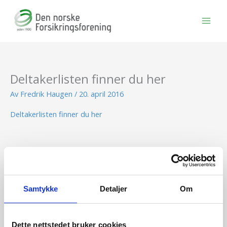
Hopp
rett
til
innholdet
Deltakerlisten finner du her
Av
Fredrik Haugen
/
20. april 2016
Deltakerlisten finner du her
BLI MEDLEM
Samtykke
Detaljer
Om
Se medlemsfordeler og bli medlem her
Dette nettstedet bruker cookies