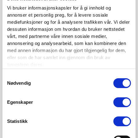
Siste nytt
Vi bruker informasjonskapsler for å gi innhold og
annonser et personlig preg, for å levere sosiale
Nordisk Forsikringstidsskrift nr. 1/2026
mediefunksjoner og for å analysere trafikken vår. Vi deler
dessuten informasjon om hvordan du bruker nettstedet
Nominer din kandidat til Forsikringsprisen 2025
vårt, med partnerne våre innen sosiale medier,
Nordisk Forsikringstidsskrift nr. 1/2025
annonsering og analysearbeid, som kan kombinere den
med annen informasjon du har gjort tilgjengelig for dem,
Nordisk Forsikringstidsskrift nr. 4/2024
eller som de har samlet inn gjennom din bruk av
Nordisk Forsikringstidsskrift nr. 3/2024
tjenestene deres.
Nordisk Forsikringstidsskrift nr. 2/2024
Samtykkevalg
Nødvendig
Nordisk Forsikringstidsskrift nr. 1/2024
Nordisk Forsikringstidsskrift nr. 4/2023
Egenskaper
Kontaktinformasjon
Statistikk
Den norske Forsikringsforening