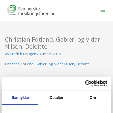
Hopp
rett
til
innholdet
Christian Fotland, Gabler, og Vidar
Nilsen, Deloitte
Av
Fredrik Haugen
/
4. mars 2016
Christian Fotland, Gabler, og Vidar Nilsen, Deloitte
BLI MEDLEM
Samtykke
Detaljer
Om
Se medlemsfordeler og bli medlem her