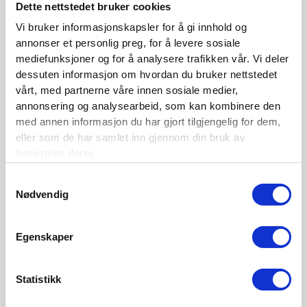
Dette nettstedet bruker cookies
Vi bruker informasjonskapsler for å gi innhold og
Siste nytt
annonser et personlig preg, for å levere sosiale
mediefunksjoner og for å analysere trafikken vår. Vi deler
Nordisk Forsikringstidsskrift nr. 1/2026
dessuten informasjon om hvordan du bruker nettstedet
Nominer din kandidat til Forsikringsprisen 2025
vårt, med partnerne våre innen sosiale medier,
annonsering og analysearbeid, som kan kombinere den
Nordisk Forsikringstidsskrift nr. 1/2025
med annen informasjon du har gjort tilgjengelig for dem,
eller som de har samlet inn gjennom din bruk av
Nordisk Forsikringstidsskrift nr. 4/2024
tjenestene deres.
Nordisk Forsikringstidsskrift nr. 3/2024
Samtykkevalg
Nordisk Forsikringstidsskrift nr. 2/2024
Nødvendig
Nordisk Forsikringstidsskrift nr. 1/2024
Nordisk Forsikringstidsskrift nr. 4/2023
Egenskaper
Statistikk
Kontaktinformasjon