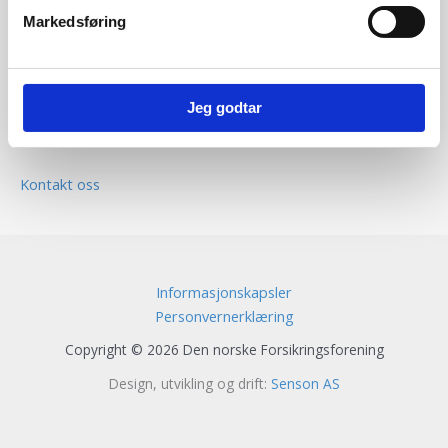
Markedsføring
Den norske Forsikringsforening
Voksenkollveien 112B
0790 Oslo
Jeg godtar
Epost:
post@forsikringsforeningen.no
Kontakt oss
Informasjonskapsler
Personvernerklæring
Copyright © 2026 Den norske Forsikringsforening
Design, utvikling og drift:
Senson AS