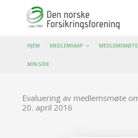
Hopp
rett
til
innholdet
HJEM
MEDLEMSKAP
MEDLEMSMØTE
MIN SIDE
Evaluering av medlemsmøte om 
20. april 2016