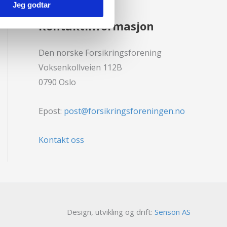
Jeg godtar
Kontaktinformasjon
Den norske Forsikringsforening
Voksenkollveien 112B
0790 Oslo
Epost:
post@forsikringsforeningen.no
Kontakt oss
Design, utvikling og drift:
Senson AS