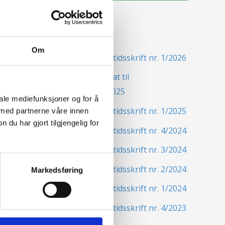
Siste nytt
Om
Nordisk Forsikringstidsskrift nr. 1/2026
Nominer din kandidat til
Forsikringsprisen 2025
iale mediefunksjoner og for å
Nordisk Forsikringstidsskrift nr. 1/2025
 med partnerne våre innen
u har gjort tilgjengelig for
Nordisk Forsikringstidsskrift nr. 4/2024
Nordisk Forsikringstidsskrift nr. 3/2024
Nordisk Forsikringstidsskrift nr. 2/2024
Markedsføring
Nordisk Forsikringstidsskrift nr. 1/2024
Nordisk Forsikringstidsskrift nr. 4/2023